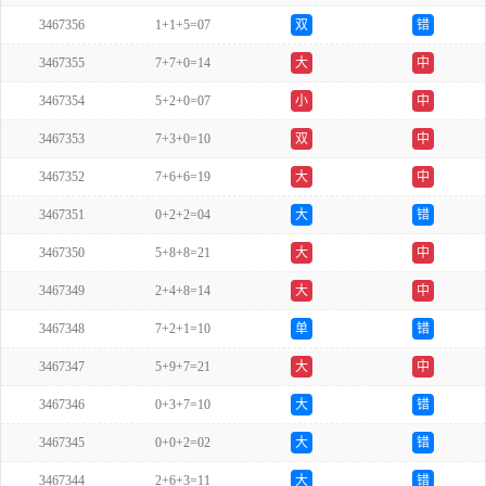
3467356
1+1+5=07
双
错
3467355
7+7+0=14
大
中
3467354
5+2+0=07
小
中
3467353
7+3+0=10
双
中
3467352
7+6+6=19
大
中
3467351
0+2+2=04
大
错
3467350
5+8+8=21
大
中
3467349
2+4+8=14
大
中
3467348
7+2+1=10
单
错
3467347
5+9+7=21
大
中
3467346
0+3+7=10
大
错
3467345
0+0+2=02
大
错
3467344
2+6+3=11
大
错