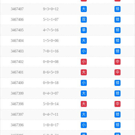
3467407
9+3+0=12
大
错
3467406
5+1+1=07
双
错
3467405
4+7+5=16
单
错
3467404
1+5+0=06
大
错
3467403
7+8+1=16
小
错
3467402
0+8+0=08
小
中
3467401
8+6+5=19
大
中
3467400
0+9+9=18
小
错
3467399
0+4+3=07
大
错
3467398
5+0+9=14
大
中
3467397
0+4+7=11
大
错
3467396
1+8+8=17
小
错