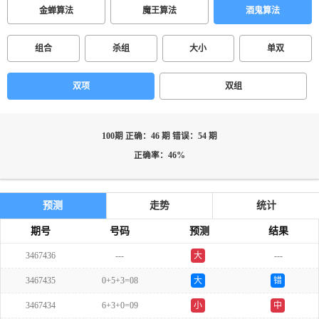
金蝉算法
魔王算法
酒鬼算法
组合
杀组
大小
单双
双项
双组
100期 正确：46 期 错误：54 期
正确率：46%
预测
走势
统计
期号
号码
预测
结果
3467436
---
大
---
3467435
0+5+3=08
大
错
3467434
6+3+0=09
小
中