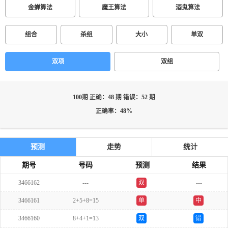
金蝉算法
魔王算法
酒鬼算法
组合
杀组
大小
单双
双项
双组
100期 正确：48 期 错误：52 期
正确率：48%
预测
走势
统计
期号
号码
预测
结果
3466162
---
双
---
3466161
2+5+8=15
单
中
3466160
8+4+1=13
双
错