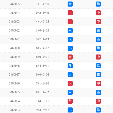
3466095
1+1+4=06
大
错
3466094
0+8+1=09
小
中
3466093
4+1+0=05
小
中
3466092
1+0+2=03
双
错
3466091
5+7+1=13
大
错
3466090
8+5+4=17
小
错
3466089
8+9+4=21
大
中
3466088
6+4+1=11
双
错
3466087
0+0+6=06
大
错
3466086
7+1+8=16
大
中
3466085
0+1+1=02
单
错
3466084
7+4+0=11
单
中
3466083
9+3+5=17
小
错