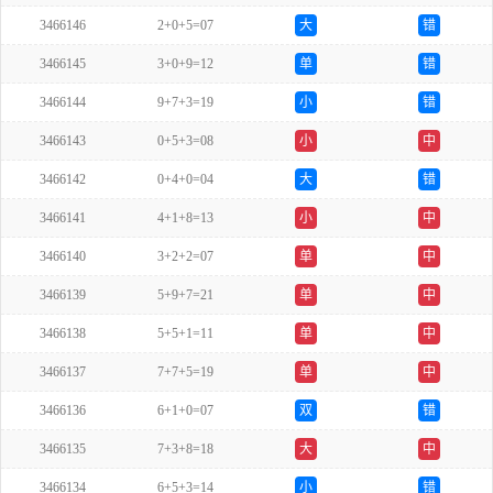
3466146
2+0+5=07
大
错
3466145
3+0+9=12
单
错
3466144
9+7+3=19
小
错
3466143
0+5+3=08
小
中
3466142
0+4+0=04
大
错
3466141
4+1+8=13
小
中
3466140
3+2+2=07
单
中
3466139
5+9+7=21
单
中
3466138
5+5+1=11
单
中
3466137
7+7+5=19
单
中
3466136
6+1+0=07
双
错
3466135
7+3+8=18
大
中
3466134
6+5+3=14
小
错