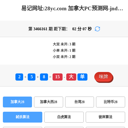
易记网址:28yc.com 加拿大PC预测网-jnd预测网|PC2.8预测走势|加拿大pc28在线预测官网_极致火热优质的免费预测
第
3466161
期 距下期：
02
分
07
秒
大双
未开:
3
期
小单
未开:
1
期
小双
未开:
2
期
2
5
8
15
大
单
咪牌
+
+
=
-
加拿大28
加拿大西28
台湾28
比特币28
弑杀算法
白虎算法
彼岸算法