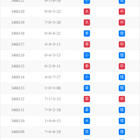
3466121
9+1+8=18
小
错
3466120
9+8+5=22
大
中
3466119
7+8+5=20
大
中
3466118
8+8+6=22
单
错
3466117
4+4+3=11
单
中
3466116
8+4+3=15
小
错
3466115
0+2+9=11
单
中
3466114
4+6+7=17
小
错
3466113
1+0+5=06
单
错
3466112
7+1+5=13
单
中
3466111
7+9+2=18
单
错
3466110
1+4+8=13
大
错
3466109
7+6+6=19
双
错