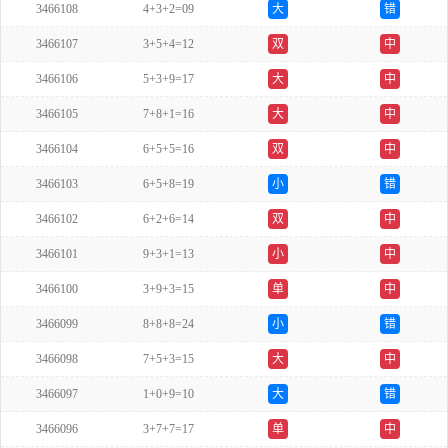
3466108
4+3+2=09
大
错
3466107
3+5+4=12
双
中
3466106
5+3+9=17
大
中
3466105
7+8+1=16
大
中
3466104
6+5+5=16
双
中
3466103
6+5+8=19
小
错
3466102
6+2+6=14
双
中
3466101
9+3+1=13
小
中
3466100
3+9+3=15
单
中
3466099
8+8+8=24
小
错
3466098
7+5+3=15
大
中
3466097
1+0+9=10
大
错
3466096
3+7+7=17
单
中