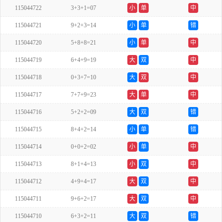
115044722
3+3+1=07
小
单
中
115044721
9+2+3=14
小
单
错
115044720
5+8+8=21
小
单
中
115044719
6+4+9=19
大
双
中
115044718
0+3+7=10
大
双
中
115044717
7+7+9=23
大
单
中
115044716
5+2+2=09
大
双
错
115044715
8+4+2=14
小
单
错
115044714
0+0+2=02
小
单
中
115044713
8+1+4=13
小
双
中
115044712
4+9+4=17
大
双
中
115044711
9+6+2=17
大
双
中
115044710
6+3+2=11
大
双
错