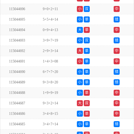
115044696
9+0+2=11
小
双
中
115044695
5+5+4=14
小
单
错
115044694
0+9+4=13
大
单
中
115044693
3+9+7=19
小
双
错
115044692
2+9+3=14
大
单
中
115044691
1+4+3=08
小
单
中
115044690
6+7+7=20
小
单
错
115044689
9+3+8=20
小
单
错
115044688
1+9+9=19
小
单
中
115044687
9+3+2=14
大
双
中
115044686
3+4+8=15
小
单
中
115044685
3+4+7=14
小
单
错