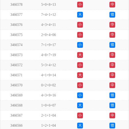
3466578
5+0+8=13
小
中
3466577
7+4+1=12
大
错
3466576
4+3+4=11
小
中
3466575
2+0+4=06
小
中
3466574
7+1+9=17
小
错
3466573
4+8+7=19
大
中
3466572
5+3+4=12
小
中
3466571
4+1+9=14
大
中
3466570
0+2+0=02
小
中
3466569
4+3+9=16
小
错
3466568
1+0+6=07
大
错
3466567
2+1+1=04
小
中
3466566
1+2+1=04
大
错