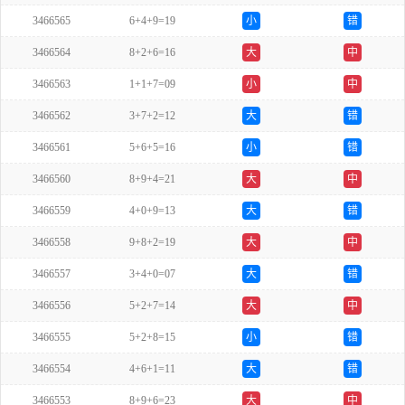
3466565
6+4+9=19
小
错
3466564
8+2+6=16
大
中
3466563
1+1+7=09
小
中
3466562
3+7+2=12
大
错
3466561
5+6+5=16
小
错
3466560
8+9+4=21
大
中
3466559
4+0+9=13
大
错
3466558
9+8+2=19
大
中
3466557
3+4+0=07
大
错
3466556
5+2+7=14
大
中
3466555
5+2+8=15
小
错
3466554
4+6+1=11
大
错
3466553
8+9+6=23
大
中