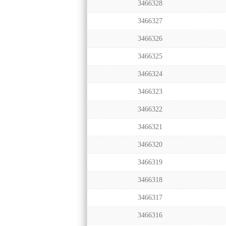
3466328
3466327
3466326
3466325
3466324
3466323
3466322
3466321
3466320
3466319
3466318
3466317
3466316