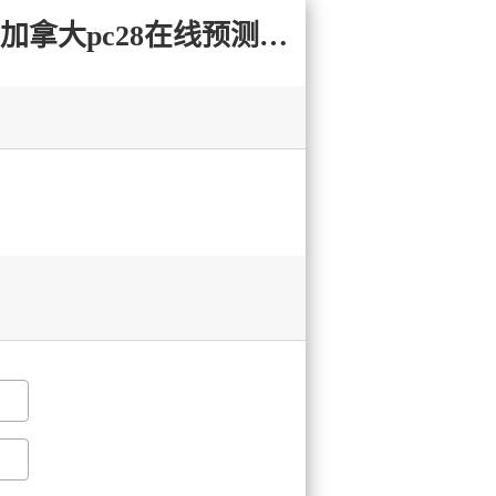
易记网址:28yc.com 加拿大PC预测网-jnd预测网|PC2.8预测走势|加拿大pc28在线预测官网_极致火热优质的免费预测