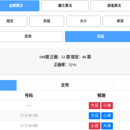
金蝉算法
魔王算法
酒鬼算法
组合
杀组
大小
单双
双项
双组
100期 正确：52 期 错误：48 期
正确率：52%
走势
号码
预测
---
大双
小单
7+3+9=19
大双
小单
1+7+0=08
小双
大单