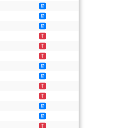
错
错
错
中
中
中
错
错
中
中
错
错
中