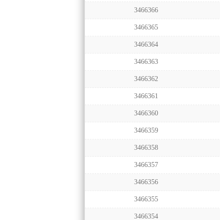
3466366
3466365
3466364
3466363
3466362
3466361
3466360
3466359
3466358
3466357
3466356
3466355
3466354