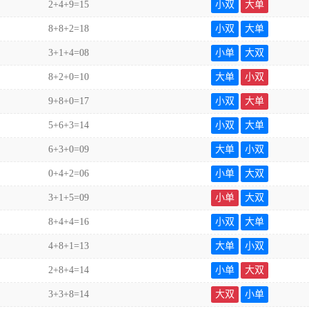
2+4+9=15
小双
大单
8+8+2=18
小双
大单
3+1+4=08
小单
大双
8+2+0=10
大单
小双
9+8+0=17
小双
大单
5+6+3=14
小双
大单
6+3+0=09
大单
小双
0+4+2=06
小单
大双
3+1+5=09
小单
大双
8+4+4=16
小双
大单
4+8+1=13
大单
小双
2+8+4=14
小单
大双
3+3+8=14
大双
小单