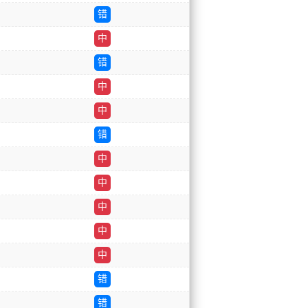
错
中
错
中
中
错
中
中
中
中
中
错
错