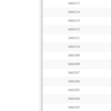
3466315
3466314
3466313
3466312
3466311
3466310
3466309
3466308
3466307
3466306
3466305
3466304
3466303