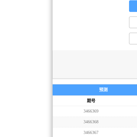
预测
期号
3466369
3466368
3466367