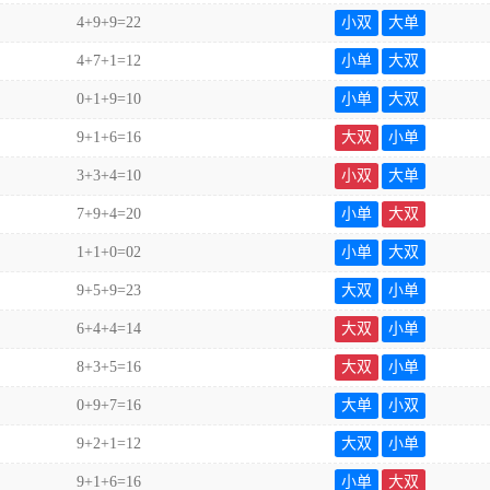
4+9+9=22
小双
大单
4+7+1=12
小单
大双
0+1+9=10
小单
大双
9+1+6=16
大双
小单
3+3+4=10
小双
大单
7+9+4=20
小单
大双
1+1+0=02
小单
大双
9+5+9=23
大双
小单
6+4+4=14
大双
小单
8+3+5=16
大双
小单
0+9+7=16
大单
小双
9+2+1=12
大双
小单
9+1+6=16
小单
大双