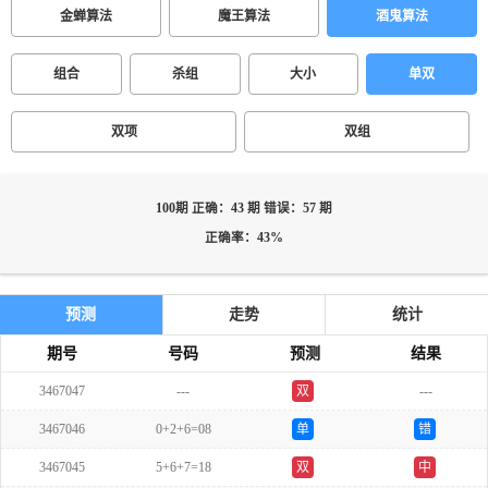
金蝉算法
魔王算法
酒鬼算法
组合
杀组
大小
单双
双项
双组
100期 正确：43 期 错误：57 期
正确率：43%
预测
走势
统计
期号
号码
预测
结果
3467047
---
双
---
3467046
0+2+6=08
单
错
3467045
5+6+7=18
双
中