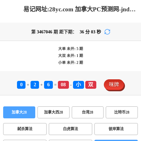
易记网址:28yc.com 加拿大PC预测网-jnd预测网|PC2.8预测走势|加拿大pc28在线预测官网_极致火热优质的免费预测
第
3467046
期 距下期：
36
分
03
秒
大单
未开:
5
期
大双
未开:
1
期
小单
未开:
2
期
0
2
6
08
小
双
咪牌
+
+
=
-
加拿大28
加拿大西28
台湾28
比特币28
弑杀算法
白虎算法
彼岸算法