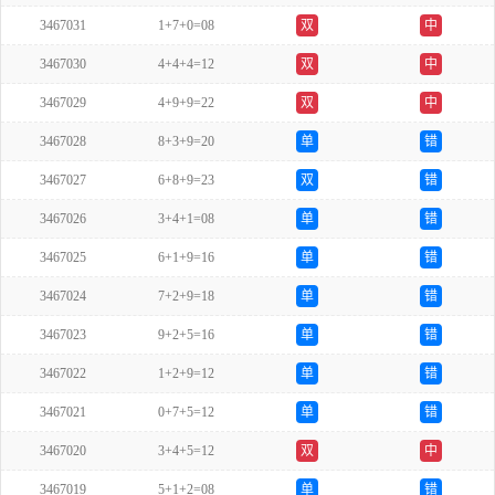
3467031
1+7+0=08
双
中
3467030
4+4+4=12
双
中
3467029
4+9+9=22
双
中
3467028
8+3+9=20
单
错
3467027
6+8+9=23
双
错
3467026
3+4+1=08
单
错
3467025
6+1+9=16
单
错
3467024
7+2+9=18
单
错
3467023
9+2+5=16
单
错
3467022
1+2+9=12
单
错
3467021
0+7+5=12
单
错
3467020
3+4+5=12
双
中
3467019
5+1+2=08
单
错