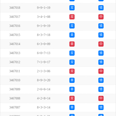
3467018
9+9+1=19
双
错
3467017
3+4+1=08
双
中
3467016
9+1+9=19
双
错
3467015
8+3+7=18
单
错
3467014
6+3+0=09
单
中
3467013
6+0+7=13
双
错
3467012
7+1+9=17
双
错
3467011
2+1+3=06
双
中
3467010
8+9+3=20
单
错
3467009
2+6+6=14
单
错
3467008
4+2+8=14
双
中
3467007
8+3+3=14
单
错