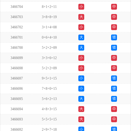
3466704
8+1+2=11
小
中
3466703
3+8+8=19
大
中
3466702
3+1+4=08
小
中
3466701
0+6+4=10
大
错
3466700
5+2+2=09
大
错
3466699
3+3+6=12
小
中
3466698
5+2+2=09
小
中
3466697
9+5+1=15
小
错
3466696
7+8+0=15
小
错
3466695
5+6+2=13
大
错
3466694
4+8+3=15
大
中
3466693
5+5+5=15
大
中
3466692
2+9+7=18
小
错