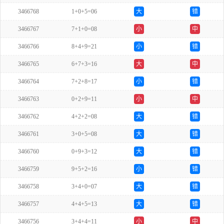
3466768
1+0+5=06
大
错
3466767
7+1+0=08
小
中
3466766
8+4+9=21
小
错
3466765
6+7+3=16
大
中
3466764
7+2+8=17
小
错
3466763
0+2+9=11
小
中
3466762
4+2+2=08
大
错
3466761
3+0+5=08
大
错
3466760
0+9+3=12
大
错
3466759
9+5+2=16
小
错
3466758
3+4+0=07
大
错
3466757
4+4+5=13
大
错
3466756
3+4+4=11
小
中