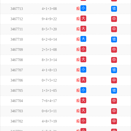
单
小
3467713
4+1+3=08
殺
错
双
大
3467712
9+4+9=22
殺
中
单
大
3467711
8+5+7=20
殺
中
单
大
3467710
6+2+6=14
殺
错
双
小
3467709
2+5+1=08
殺
中
单
大
3467708
8+3+3=14
殺
中
单
小
3467707
4+1+8=13
殺
错
单
大
3467706
0+7+5=12
殺
中
单
小
3467705
1+3+1=05
殺
错
单
大
3467704
7+6+4=17
殺
中
双
大
3467703
0+6+5=11
殺
中
双
小
3467702
4+8+7=19
殺
中
双