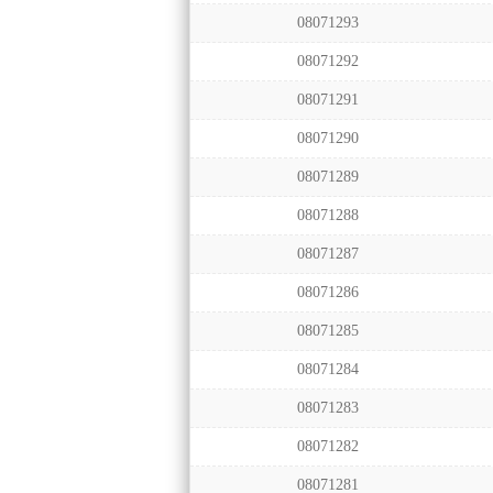
08071293
08071292
08071291
08071290
08071289
08071288
08071287
08071286
08071285
08071284
08071283
08071282
08071281