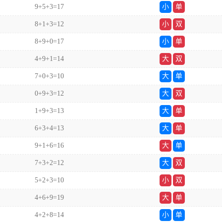
9+5+3=17
小
单
8+1+3=12
小
双
8+9+0=17
小
单
4+9+1=14
大
双
7+0+3=10
大
单
0+9+3=12
大
双
1+9+3=13
大
单
6+3+4=13
大
单
9+1+6=16
大
单
7+3+2=12
大
双
5+2+3=10
小
双
4+6+9=19
大
单
4+2+8=14
小
单