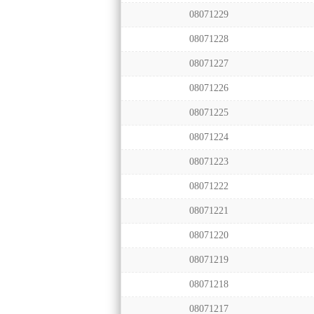
08071229
08071228
08071227
08071226
08071225
08071224
08071223
08071222
08071221
08071220
08071219
08071218
08071217