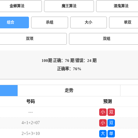
金蝉算法
魔王算法
酒鬼算法
组合
杀组
大小
单双
双项
双组
100期 正确：76 期 错误：24 期
正确率：76%
走势
号码
预测
---
小
双
4+1+2=07
小
双
2+5+3=10
大
单