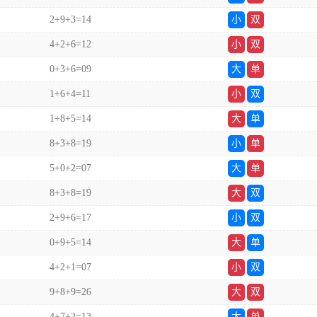
2+9+3=14
小
双
4+2+6=12
小
双
0+3+6=09
大
单
1+6+4=11
小
双
1+8+5=14
大
单
8+3+8=19
小
单
5+0+2=07
大
单
8+3+8=19
大
双
2+9+6=17
小
双
0+9+5=14
大
单
4+2+1=07
小
双
9+8+9=26
大
双
4+7+2=13
大
单