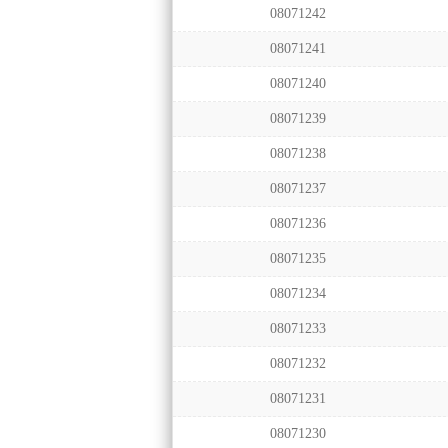
08071242
08071241
08071240
08071239
08071238
08071237
08071236
08071235
08071234
08071233
08071232
08071231
08071230