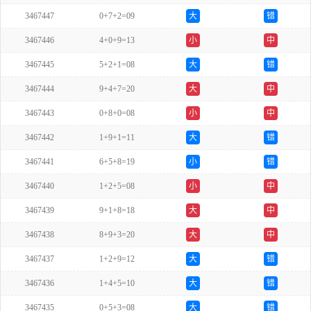
3467447
0+7+2=09
大
错
3467446
4+0+9=13
小
中
3467445
5+2+1=08
大
错
3467444
9+4+7=20
大
中
3467443
0+8+0=08
小
中
3467442
1+9+1=11
大
错
3467441
6+5+8=19
小
错
3467440
1+2+5=08
小
中
3467439
9+1+8=18
大
中
3467438
8+9+3=20
大
中
3467437
1+2+9=12
大
错
3467436
1+4+5=10
大
错
3467435
0+5+3=08
大
错