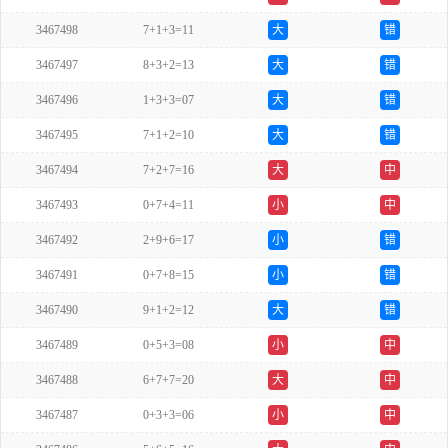
3467498
7+1+3=11
大
错
3467497
8+3+2=13
大
错
3467496
1+3+3=07
大
错
3467495
7+1+2=10
大
错
3467494
7+2+7=16
大
中
3467493
0+7+4=11
小
中
3467492
2+9+6=17
小
错
3467491
0+7+8=15
小
错
3467490
9+1+2=12
大
错
3467489
0+5+3=08
小
中
3467488
6+7+7=20
大
中
3467487
0+3+3=06
小
中