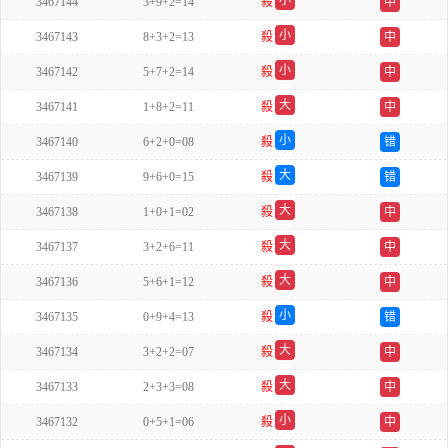
小
3467144
3+9+2=14
殺
中
单
小
3467143
8+3+2=13
殺
中
双
小
3467142
5+7+2=14
殺
中
单
大
3467141
1+8+2=11
殺
中
单
小
3467140
6+2+0=08
殺
错
双
大
3467139
9+6+0=15
殺
错
单
大
3467138
1+0+1=02
殺
中
双
大
3467137
3+2+6=11
殺
中
双
大
3467136
5+6+1=12
殺
中
双
小
3467135
0+9+4=13
殺
错
单
大
3467134
3+2+2=07
殺
中
单
大
3467133
2+3+3=08
殺
中
双
小
3467132
0+5+1=06
殺
中
单