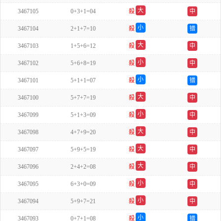
单
大
3467105
0+3+1=04
殺
中
单
小
3467104
2+1+7=10
殺
错
双
大
3467103
1+5+6=12
殺
中
单
小
3467102
5+6+8=19
殺
中
双
小
3467101
5+1+1=07
殺
错
单
大
3467100
5+7+7=19
殺
中
双
小
3467099
5+1+3=09
殺
中
双
大
3467098
4+7+9=20
殺
中
单
大
3467097
5+9+5=19
殺
中
双
大
3467096
2+4+2=08
殺
中
双
小
3467095
6+3+0=09
殺
中
双
小
3467094
5+9+7=21
殺
中
单
小
3467093
0+7+1=08
殺
错