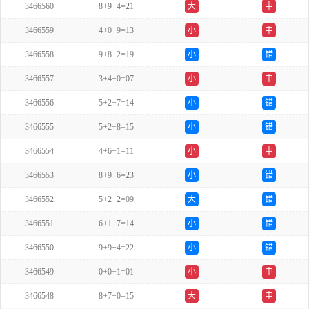
3466560
8+9+4=21
大
中
3466559
4+0+9=13
小
中
3466558
9+8+2=19
小
错
3466557
3+4+0=07
小
中
3466556
5+2+7=14
小
错
3466555
5+2+8=15
小
错
3466554
4+6+1=11
小
中
3466553
8+9+6=23
小
错
3466552
5+2+2=09
大
错
3466551
6+1+7=14
小
错
3466550
9+9+4=22
小
错
3466549
0+0+1=01
小
中
3466548
8+7+0=15
大
中