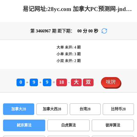
易记网址:28yc.com 加拿大PC预测网-jnd预测网|PC2.8预测走势|加拿大pc28在线预测官网_极致火热优质的免费预测
第
3466967
期 距下期：
00
分
00
秒
大单
未开:
4
期
小单
未开:
3
期
小双
未开:
2
期
0
9
9
18
大
双
咪牌
+
+
=
-
加拿大28
加拿大西28
台湾28
比特币28
弑杀算法
白虎算法
彼岸算法