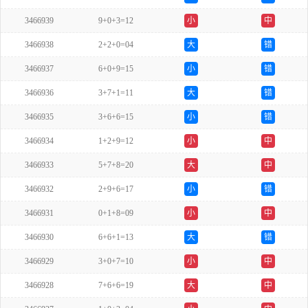
3466939
9+0+3=12
小
中
3466938
2+2+0=04
大
错
3466937
6+0+9=15
小
错
3466936
3+7+1=11
大
错
3466935
3+6+6=15
小
错
3466934
1+2+9=12
小
中
3466933
5+7+8=20
大
中
3466932
2+9+6=17
小
错
3466931
0+1+8=09
小
中
3466930
6+6+1=13
大
错
3466929
3+0+7=10
小
中
3466928
7+6+6=19
大
中