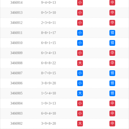
3466914
9+4+0=13
小
中
3466913
0+5+5=10
小
中
3466912
2+3+6=11
小
中
3466911
8+8+1=17
小
错
3466910
6+8+1=15
小
错
3466909
6+3+4=13
小
中
3466908
6+8+8=22
大
中
3466907
8+7+0=15
小
错
3466906
3+8+9=20
小
错
3466905
1+5+4=10
大
错
3466904
1+9+3=13
小
中
3466903
6+0+4=10
小
中
3466902
3+9+8=20
大
中