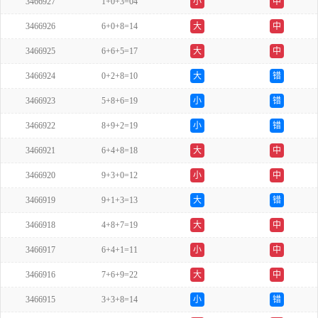
3466927
1+0+3=04
小
中
3466926
6+0+8=14
大
中
3466925
6+6+5=17
大
中
3466924
0+2+8=10
大
错
3466923
5+8+6=19
小
错
3466922
8+9+2=19
小
错
3466921
6+4+8=18
大
中
3466920
9+3+0=12
小
中
3466919
9+1+3=13
大
错
3466918
4+8+7=19
大
中
3466917
6+4+1=11
小
中
3466916
7+6+9=22
大
中
3466915
3+3+8=14
小
错