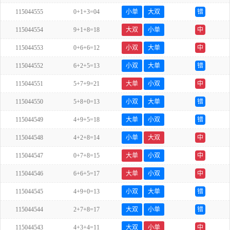
115044555
0+1+3=04
小单
大双
错
115044554
9+1+8=18
大双
小单
中
115044553
0+6+6=12
小双
大单
中
115044552
6+2+5=13
小双
大单
错
115044551
5+7+9=21
大单
小双
中
115044550
5+8+0=13
小双
大单
错
115044549
4+9+5=18
大单
小双
错
115044548
4+2+8=14
小单
大双
中
115044547
0+7+8=15
大单
小双
中
115044546
6+6+5=17
大单
小双
中
115044545
4+9+0=13
小双
大单
错
115044544
2+7+8=17
大双
小单
错
115044543
4+3+4=11
大双
小单
中