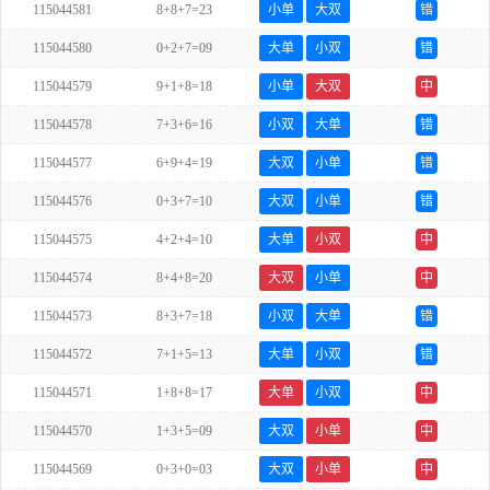
115044581
8+8+7=23
小单
大双
错
115044580
0+2+7=09
大单
小双
错
115044579
9+1+8=18
小单
大双
中
115044578
7+3+6=16
小双
大单
错
115044577
6+9+4=19
大双
小单
错
115044576
0+3+7=10
大双
小单
错
115044575
4+2+4=10
大单
小双
中
115044574
8+4+8=20
大双
小单
中
115044573
8+3+7=18
小双
大单
错
115044572
7+1+5=13
大单
小双
错
115044571
1+8+8=17
大单
小双
中
115044570
1+3+5=09
大双
小单
中
115044569
0+3+0=03
大双
小单
中