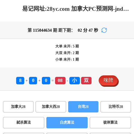
易记网址:28yc.com 加拿大PC预测网-jnd预测网|PC2.8预测走势|加拿大pc28在线预测官网_极致火热优质的免费预测
第
115044634
期 距下期：
02
分
47
秒
大单
未开:
5
期
大双
未开:
2
期
小单
未开:
1
期
8
0
0
08
小
双
咪牌
+
+
=
-
加拿大28
加拿大西28
台湾28
比特币28
弑杀算法
白虎算法
彼岸算法