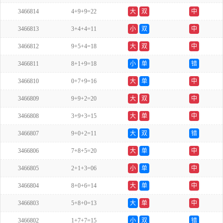
3466814
4+9+9=22
大
双
中
3466813
3+4+4=11
小
双
中
3466812
9+5+4=18
大
双
中
3466811
8+1+9=18
小
单
错
3466810
0+7+9=16
大
单
中
3466809
9+9+2=20
大
双
中
3466808
3+9+3=15
大
单
中
3466807
9+0+2=11
大
双
错
3466806
7+8+5=20
大
单
中
3466805
2+1+3=06
小
单
中
3466804
8+0+6=14
大
单
中
3466803
5+8+0=13
大
单
中
3466802
1+7+7=15
小
双
错