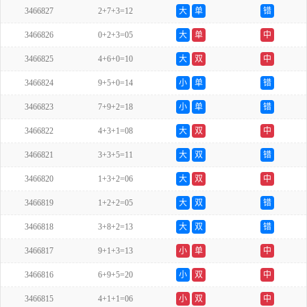
3466827
2+7+3=12
大
单
错
3466826
0+2+3=05
大
单
中
3466825
4+6+0=10
大
双
中
3466824
9+5+0=14
小
单
错
3466823
7+9+2=18
小
单
错
3466822
4+3+1=08
大
双
中
3466821
3+3+5=11
大
双
错
3466820
1+3+2=06
大
双
中
3466819
1+2+2=05
大
双
错
3466818
3+8+2=13
大
双
错
3466817
9+1+3=13
小
单
中
3466816
6+9+5=20
小
双
中
3466815
4+1+1=06
小
双
中