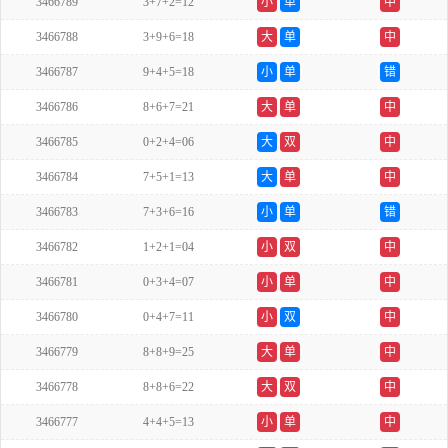
3466789
3+7+2=12
小
单
中
3466788
3+9+6=18
大
单
中
3466787
9+4+5=18
小
单
错
3466786
8+6+7=21
大
单
中
3466785
0+2+4=06
大
双
中
3466784
7+5+1=13
大
单
中
3466783
7+3+6=16
小
单
错
3466782
1+2+1=04
小
双
中
3466781
0+3+4=07
小
单
中
3466780
0+4+7=11
小
双
中
3466779
8+8+9=25
大
单
中
3466778
8+8+6=22
大
双
中
3466777
4+4+5=13
小
单
中