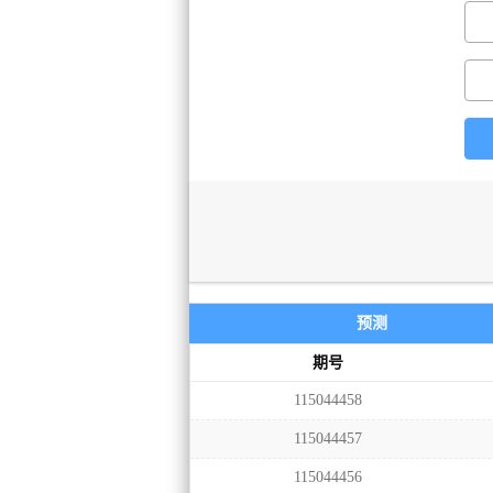
预测
期号
115044458
115044457
115044456