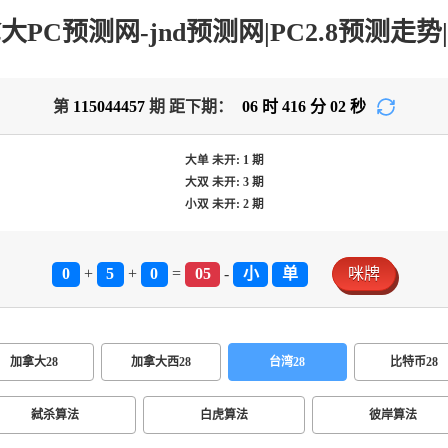
第
115044457
期 距下期：
06
时
416
分
02
秒
大单
未开:
1
期
大双
未开:
3
期
小双
未开:
2
期
0
+
5
+
0
=
05
-
小
单
咪牌
加拿大28
加拿大西28
台湾28
比特币28
弑杀算法
白虎算法
彼岸算法