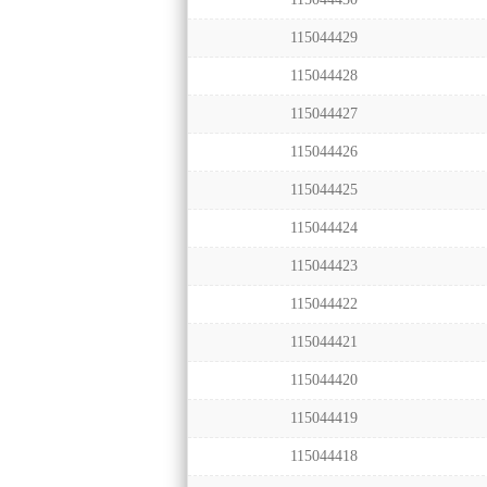
115044429
115044428
115044427
115044426
115044425
115044424
115044423
115044422
115044421
115044420
115044419
115044418