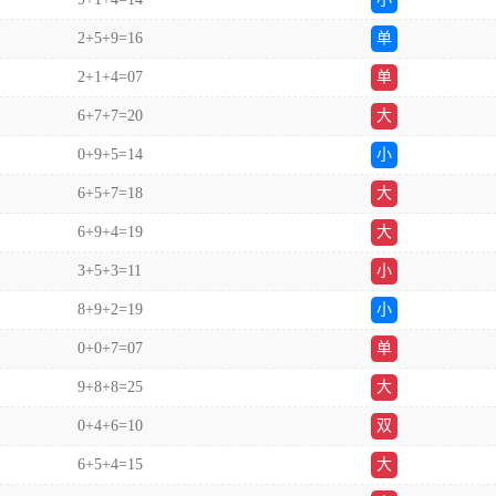
2+5+9=16
单
2+1+4=07
单
6+7+7=20
大
0+9+5=14
小
6+5+7=18
大
6+9+4=19
大
3+5+3=11
小
8+9+2=19
小
0+0+7=07
单
9+8+8=25
大
0+4+6=10
双
6+5+4=15
大