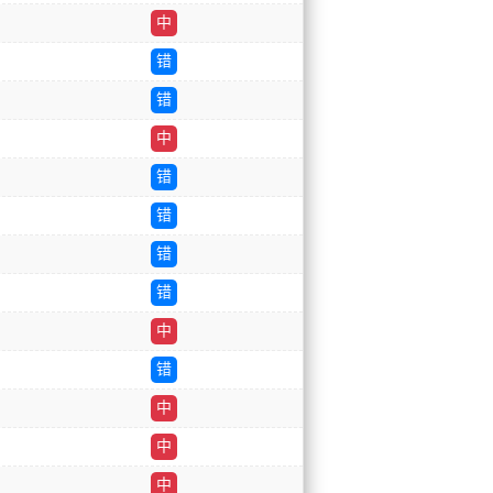
中
错
错
中
错
错
错
错
中
错
中
中
中