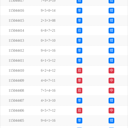
115044417
7+9+3=19
双
错
115044416
9+5+0=14
单
错
115044415
2+3+3=08
单
错
115044414
6+8+7=21
双
错
115044413
0+3+7=10
单
错
115044412
9+6+1=16
单
错
115044411
6+1+5=12
单
错
115044410
6+2+4=12
双
中
115044409
4+0+7=11
单
中
115044408
7+5+4=16
双
中
115044407
4+3+3=10
单
错
115044406
0+5+7=12
双
中
115044405
9+6+1=16
单
错