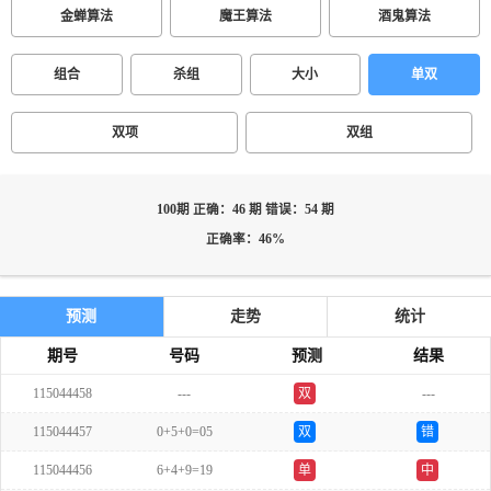
金蝉算法
魔王算法
酒鬼算法
组合
杀组
大小
单双
双项
双组
100期 正确：46 期 错误：54 期
正确率：46%
预测
走势
统计
期号
号码
预测
结果
115044458
---
双
---
115044457
0+5+0=05
双
错
115044456
6+4+9=19
单
中