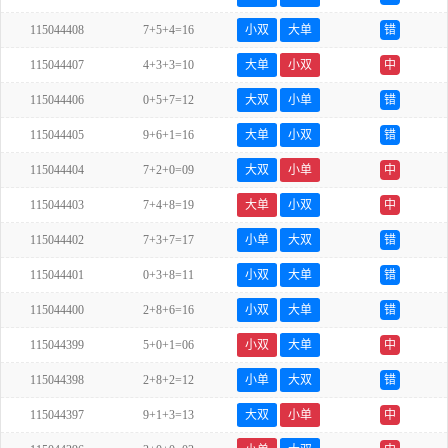
115044408
7+5+4=16
小双
大单
错
115044407
4+3+3=10
大单
小双
中
115044406
0+5+7=12
大双
小单
错
115044405
9+6+1=16
大单
小双
错
115044404
7+2+0=09
大双
小单
中
115044403
7+4+8=19
大单
小双
中
115044402
7+3+7=17
小单
大双
错
115044401
0+3+8=11
小双
大单
错
115044400
2+8+6=16
小双
大单
错
115044399
5+0+1=06
小双
大单
中
115044398
2+8+2=12
小单
大双
错
115044397
9+1+3=13
大双
小单
中