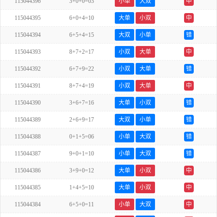
115044396
3+0+0=03
小单
大双
中
115044395
6+0+4=10
大单
小双
中
115044394
6+5+4=15
大双
小单
错
115044393
8+7+2=17
小双
大单
中
115044392
6+7+9=22
小双
大单
错
115044391
8+7+4=19
小双
大单
中
115044390
3+6+7=16
大单
小双
错
115044389
2+6+9=17
大双
小单
错
115044388
0+1+5=06
小单
大双
错
115044387
9+0+1=10
小单
大双
错
115044386
3+9+0=12
大单
小双
中
115044385
1+4+5=10
大单
小双
中
115044384
6+5+0=11
小单
大双
中