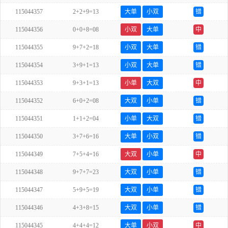
115044357
2+2+9=13
大单
小双
错
115044356
0+0+8=08
小双
大单
中
115044355
9+7+2=18
小双
大单
错
115044354
3+9+1=13
小双
大单
错
115044353
9+3+1=13
小单
大双
中
115044352
6+0+2=08
大双
小单
错
115044351
1+1+2=04
小单
大双
错
115044350
3+7+6=16
大单
小双
错
115044349
7+5+4=16
大双
小单
中
115044348
9+7+7=23
大双
小单
错
115044347
5+9+5=19
大双
小单
错
115044346
4+3+8=15
大双
小单
错
115044345
4+4+4=12
大单
小双
中