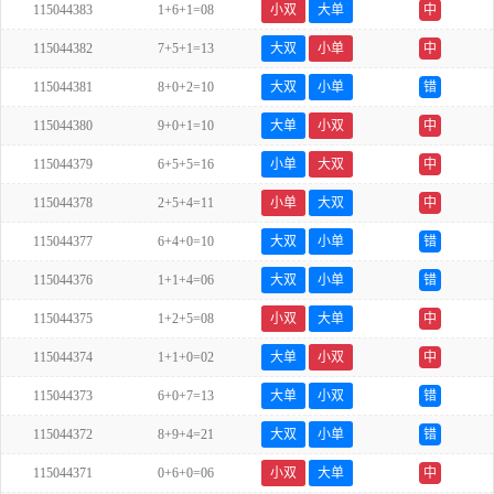
115044383
1+6+1=08
小双
大单
中
115044382
7+5+1=13
大双
小单
中
115044381
8+0+2=10
大双
小单
错
115044380
9+0+1=10
大单
小双
中
115044379
6+5+5=16
小单
大双
中
115044378
2+5+4=11
小单
大双
中
115044377
6+4+0=10
大双
小单
错
115044376
1+1+4=06
大双
小单
错
115044375
1+2+5=08
小双
大单
中
115044374
1+1+0=02
大单
小双
中
115044373
6+0+7=13
大单
小双
错
115044372
8+9+4=21
大双
小单
错
115044371
0+6+0=06
小双
大单
中