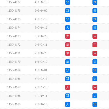
115044177
4+1+8=13
双
错
115044176
6+3+0=09
双
错
115044175
4+8+1=13
双
错
115044174
5+7+0=12
大
错
115044173
8+9+6=23
大
中
115044172
2+6+3=11
单
中
115044171
9+6+8=23
单
中
115044170
1+6+3=10
单
错
115044169
1+0+0=01
双
错
115044168
5+9+3=17
双
错
115044167
9+8+1=18
大
中
115044166
8+3+0=11
双
错
115044165
7+0+6=13
大
错