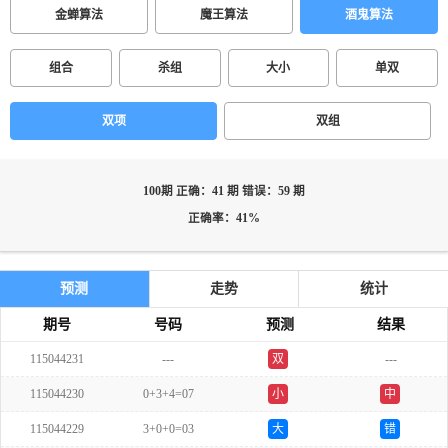
金蝉算法
魔王算法
酒鬼算法
组合
杀组
大小
单双
双项
双组
100期 正确：41 期 错误：59 期
正确率：41%
预测
走势
统计
期号
号码
预测
结果
115044231
---
双
---
115044230
0+3+4=07
小
中
115044229
3+0+0=03
大
错