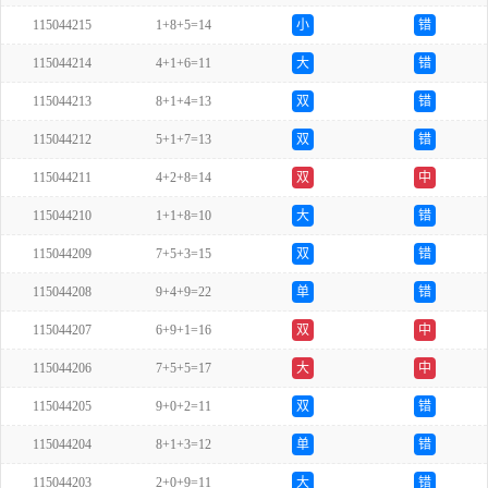
115044215
1+8+5=14
小
错
115044214
4+1+6=11
大
错
115044213
8+1+4=13
双
错
115044212
5+1+7=13
双
错
115044211
4+2+8=14
双
中
115044210
1+1+8=10
大
错
115044209
7+5+3=15
双
错
115044208
9+4+9=22
单
错
115044207
6+9+1=16
双
中
115044206
7+5+5=17
大
中
115044205
9+0+2=11
双
错
115044204
8+1+3=12
单
错
115044203
2+0+9=11
大
错