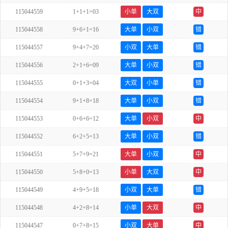
115044559
1+1+1=03
小单
大双
中
115044558
9+6+1=16
大单
小双
错
115044557
9+4+7=20
小双
大单
错
115044556
2+1+6=09
大单
小双
错
115044555
0+1+3=04
大双
小单
错
115044554
9+1+8=18
大单
小双
错
115044553
0+6+6=12
大单
小双
中
115044552
6+2+5=13
大单
小双
错
115044551
5+7+9=21
大单
小双
中
115044550
5+8+0=13
小单
大双
中
115044549
4+9+5=18
小双
大单
错
115044548
4+2+8=14
小单
大双
中
115044547
0+7+8=15
小双
大单
中