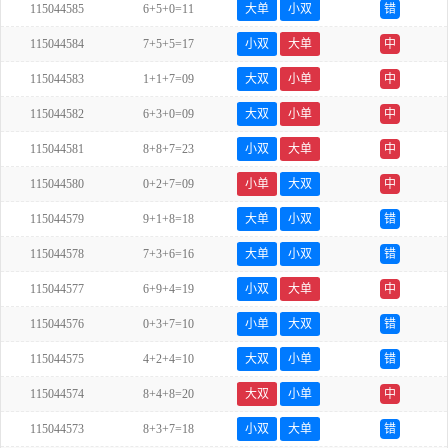
115044585
6+5+0=11
大单
小双
错
115044584
7+5+5=17
小双
大单
中
115044583
1+1+7=09
大双
小单
中
115044582
6+3+0=09
大双
小单
中
115044581
8+8+7=23
小双
大单
中
115044580
0+2+7=09
小单
大双
中
115044579
9+1+8=18
大单
小双
错
115044578
7+3+6=16
大单
小双
错
115044577
6+9+4=19
小双
大单
中
115044576
0+3+7=10
小单
大双
错
115044575
4+2+4=10
大双
小单
错
115044574
8+4+8=20
大双
小单
中
115044573
8+3+7=18
小双
大单
错