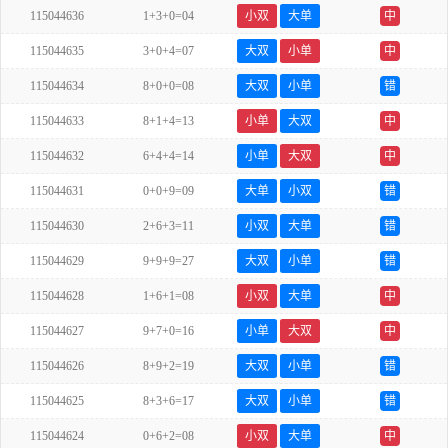
115044636
1+3+0=04
小双
大单
中
115044635
3+0+4=07
大双
小单
中
115044634
8+0+0=08
大双
小单
错
115044633
8+1+4=13
小单
大双
中
115044632
6+4+4=14
小单
大双
中
115044631
0+0+9=09
大单
小双
错
115044630
2+6+3=11
小双
大单
错
115044629
9+9+9=27
大双
小单
错
115044628
1+6+1=08
小双
大单
中
115044627
9+7+0=16
小单
大双
中
115044626
8+9+2=19
大双
小单
错
115044625
8+3+6=17
大双
小单
错
115044624
0+6+2=08
小双
大单
中