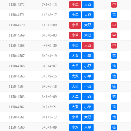
115044572
7+1+5=13
小单
大双
中
115044571
1+8+8=17
小单
大双
错
115044570
1+3+5=09
小单
大双
中
115044569
0+3+0=03
小单
大双
中
115044568
4+7+9=20
小单
大双
中
115044567
6+9+4=19
大双
小单
错
115044566
3+0+4=07
大单
小双
错
115044565
3+3+9=15
大双
小单
错
115044564
6+6+6=18
大单
小双
错
115044563
8+1+0=09
大单
小双
错
115044562
9+7+5=21
大双
小单
错
115044561
8+1+3=12
小单
大双
错
115044560
5+0+4=09
小双
大单
错