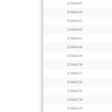
115044145
115044144
115044143
115044142
115044141
115044140
115044139
115044138
115044137
115044136
115044135
115044134
115044133