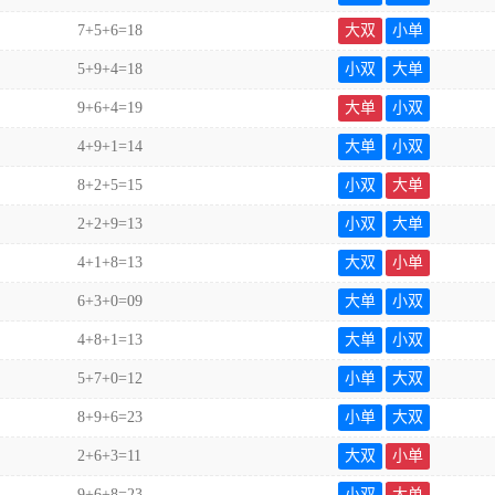
7+5+6=18
大双
小单
5+9+4=18
小双
大单
9+6+4=19
大单
小双
4+9+1=14
大单
小双
8+2+5=15
小双
大单
2+2+9=13
小双
大单
4+1+8=13
大双
小单
6+3+0=09
大单
小双
4+8+1=13
大单
小双
5+7+0=12
小单
大双
8+9+6=23
小单
大双
2+6+3=11
大双
小单
9+6+8=23
小双
大单