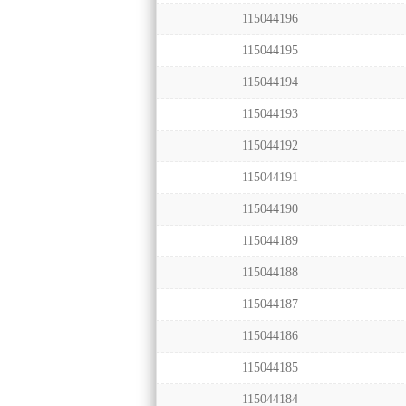
115044196
115044195
115044194
115044193
115044192
115044191
115044190
115044189
115044188
115044187
115044186
115044185
115044184