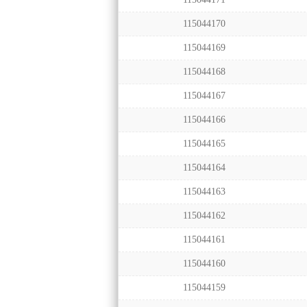
115044170
115044169
115044168
115044167
115044166
115044165
115044164
115044163
115044162
115044161
115044160
115044159