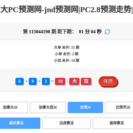
第
115044198
期 距下期：
01
分
04
秒
大单
未开:
11
期
小单
未开:
2
期
小双
未开:
14
期
6
+
9
+
3
=
18
-
大
双
咪牌
加拿大28
加拿大西28
台湾28
比特币28
弑杀算法
白虎算法
彼岸算法