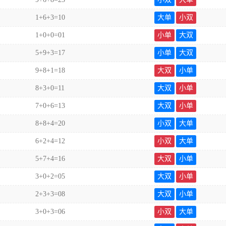
1+6+3=10
大单
小双
1+0+0=01
小单
大双
5+9+3=17
小单
大双
9+8+1=18
大双
小单
8+3+0=11
大双
小单
7+0+6=13
大双
小单
8+8+4=20
小双
大单
6+2+4=12
小双
大单
5+7+4=16
大双
小单
3+0+2=05
大双
小单
2+3+3=08
大双
小单
3+0+3=06
小双
大单