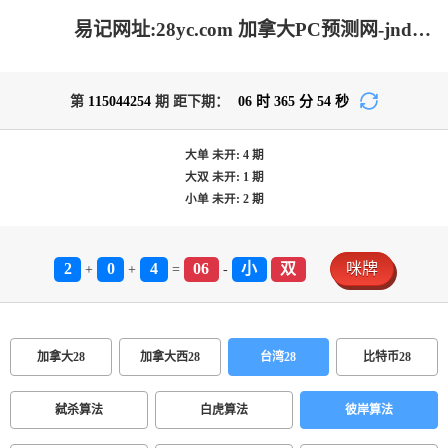
易记网址:28yc.com 加拿大PC预测网-jnd预测网|PC2.8预测走势|加拿大pc28在线预测官网_极致火热优质的免费预测
第
115044254
期 距下期：
06
时
365
分
54
秒
大单
未开:
4
期
大双
未开:
1
期
小单
未开:
2
期
2
0
4
06
小
双
咪牌
+
+
=
-
加拿大28
加拿大西28
台湾28
比特币28
弑杀算法
白虎算法
彼岸算法