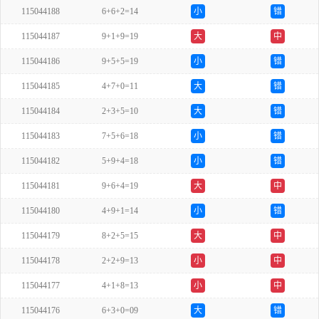
115044188
6+6+2=14
小
错
115044187
9+1+9=19
大
中
115044186
9+5+5=19
小
错
115044185
4+7+0=11
大
错
115044184
2+3+5=10
大
错
115044183
7+5+6=18
小
错
115044182
5+9+4=18
小
错
115044181
9+6+4=19
大
中
115044180
4+9+1=14
小
错
115044179
8+2+5=15
大
中
115044178
2+2+9=13
小
中
115044177
4+1+8=13
小
中
115044176
6+3+0=09
大
错