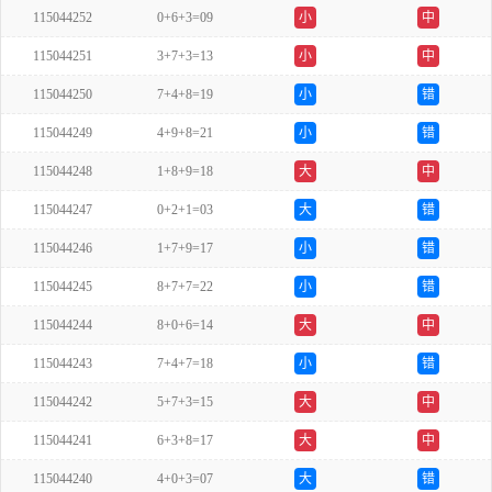
115044252
0+6+3=09
小
中
115044251
3+7+3=13
小
中
115044250
7+4+8=19
小
错
115044249
4+9+8=21
小
错
115044248
1+8+9=18
大
中
115044247
0+2+1=03
大
错
115044246
1+7+9=17
小
错
115044245
8+7+7=22
小
错
115044244
8+0+6=14
大
中
115044243
7+4+7=18
小
错
115044242
5+7+3=15
大
中
115044241
6+3+8=17
大
中
115044240
4+0+3=07
大
错