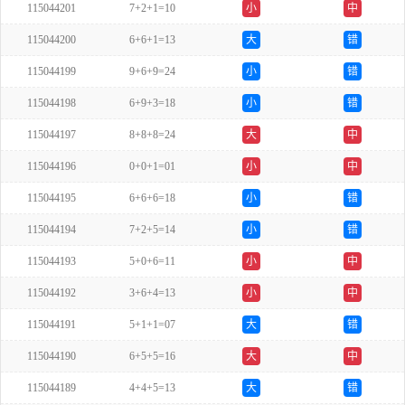
115044201
7+2+1=10
小
中
115044200
6+6+1=13
大
错
115044199
9+6+9=24
小
错
115044198
6+9+3=18
小
错
115044197
8+8+8=24
大
中
115044196
0+0+1=01
小
中
115044195
6+6+6=18
小
错
115044194
7+2+5=14
小
错
115044193
5+0+6=11
小
中
115044192
3+6+4=13
小
中
115044191
5+1+1=07
大
错
115044190
6+5+5=16
大
中
115044189
4+4+5=13
大
错