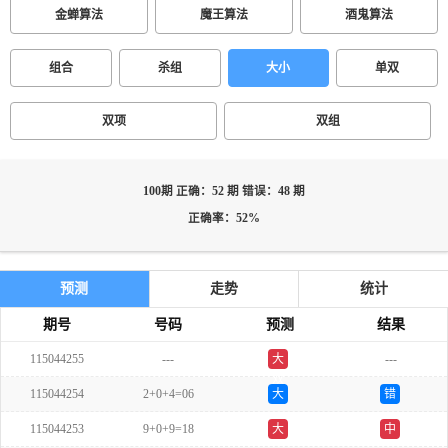
金蝉算法
魔王算法
酒鬼算法
组合
杀组
大小
单双
双项
双组
100期 正确：52 期 错误：48 期
正确率：52%
预测
走势
统计
期号
号码
预测
结果
115044255
---
大
---
双
115044254
2+0+4=06
大
错
115044253
9+0+9=18
大
中