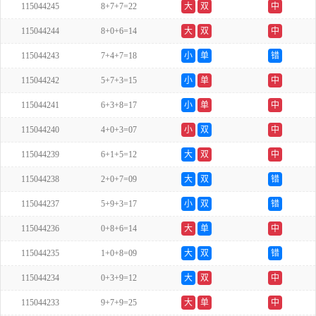
115044245
8+7+7=22
大
双
中
115044244
8+0+6=14
大
双
中
115044243
7+4+7=18
小
单
错
115044242
5+7+3=15
小
单
中
115044241
6+3+8=17
小
单
中
115044240
4+0+3=07
小
双
中
115044239
6+1+5=12
大
双
中
115044238
2+0+7=09
大
双
错
115044237
5+9+3=17
小
双
错
115044236
0+8+6=14
大
单
中
115044235
1+0+8=09
大
双
错
115044234
0+3+9=12
大
双
中
115044233
9+7+9=25
大
单
中