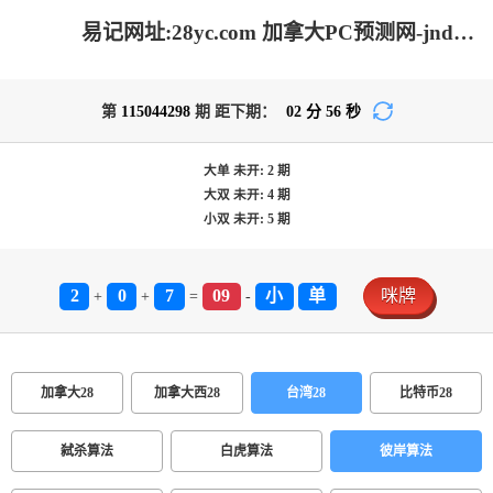
易记网址:28yc.com 加拿大PC预测网-jnd预测网|PC2.8预测走势|加拿大pc28在线预测官网_极致火热优质的免费预测
第
115044298
期 距下期：
02
分
56
秒
大单
未开:
2
期
大双
未开:
4
期
小双
未开:
5
期
2
0
7
09
小
单
咪牌
+
+
=
-
加拿大28
加拿大西28
台湾28
比特币28
弑杀算法
白虎算法
彼岸算法