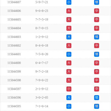
115044607
5+9+7=21
小
错
115044606
9+6+8=23
大
中
115044605
7+7+5=19
大
中
115044604
8+7+0=15
大
中
115044603
1+2+9=12
大
错
115044602
8+4+6=18
大
中
115044601
7+5+8=20
小
错
115044600
6+4+7=17
大
中
115044599
9+7+2=18
大
中
115044598
7+9+6=22
大
中
115044597
2+1+9=12
小
中
115044596
3+0+2=05
大
错
115044595
7+1+6=14
小
错