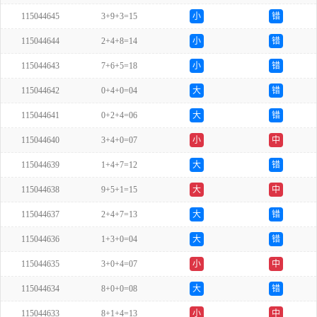
115044645
3+9+3=15
小
错
115044644
2+4+8=14
小
错
115044643
7+6+5=18
小
错
115044642
0+4+0=04
大
错
115044641
0+2+4=06
大
错
115044640
3+4+0=07
小
中
115044639
1+4+7=12
大
错
115044638
9+5+1=15
大
中
115044637
2+4+7=13
大
错
115044636
1+3+0=04
大
错
115044635
3+0+4=07
小
中
115044634
8+0+0=08
大
错
115044633
8+1+4=13
小
中