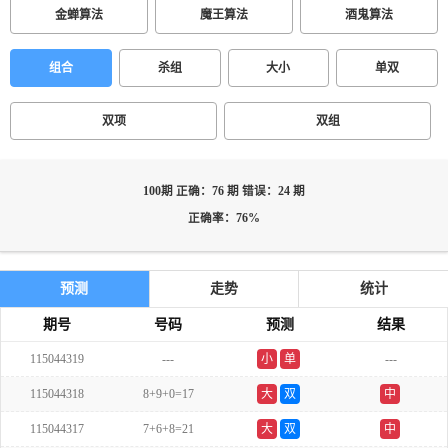
金蝉算法
魔王算法
酒鬼算法
组合
杀组
大小
单双
双项
双组
100期 正确：76 期 错误：24 期
正确率：76%
预测
走势
统计
期号
号码
预测
结果
115044319
---
小
单
---
115044318
8+9+0=17
大
双
中
115044317
7+6+8=21
大
双
中