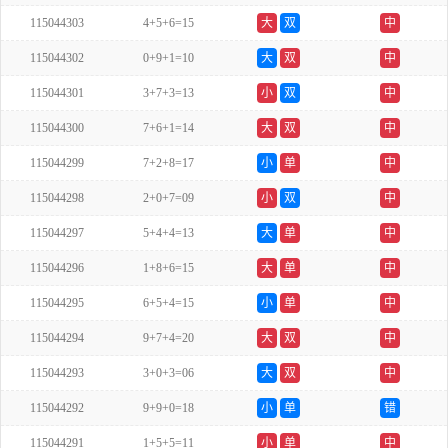
115044303
4+5+6=15
大
双
中
115044302
0+9+1=10
大
双
中
115044301
3+7+3=13
小
双
中
115044300
7+6+1=14
大
双
中
115044299
7+2+8=17
小
单
中
115044298
2+0+7=09
小
双
中
115044297
5+4+4=13
大
单
中
115044296
1+8+6=15
大
单
中
115044295
6+5+4=15
小
单
中
115044294
9+7+4=20
大
双
中
115044293
3+0+3=06
大
双
中
115044292
9+9+0=18
小
单
错
115044291
1+5+5=11
小
单
中