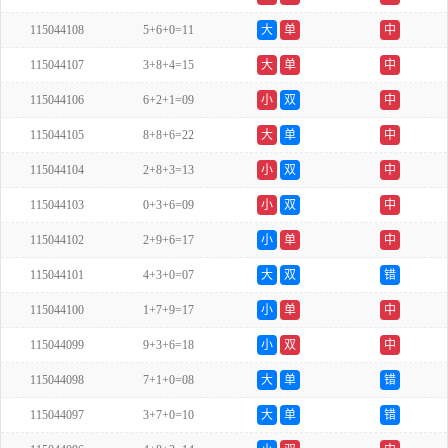
115044108
5+6+0=11
大
单
中
115044107
3+8+4=15
大
单
中
115044106
6+2+1=09
小
双
中
115044105
8+8+6=22
大
单
中
115044104
2+8+3=13
小
双
中
115044103
0+3+6=09
小
双
中
115044102
2+9+6=17
小
单
中
115044101
4+3+0=07
大
双
错
115044100
1+7+9=17
小
单
中
115044099
9+3+6=18
小
双
中
115044098
7+1+0=08
大
单
错
115044097
3+7+0=10
大
单
错