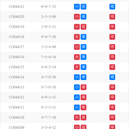
115044121
8+8+7=23
小
双
错
115044120
2+1+3=06
小
单
中
115044119
1+9+2=12
小
双
中
115044118
9+4+7=20
大
单
中
115044117
1+3+4=08
小
单
中
115044116
7+1+6=14
大
单
中
115044115
6+6+2=14
大
单
中
115044114
4+7+9=20
小
单
错
115044113
6+7+6=19
小
单
中
115044112
4+9+2=15
小
单
中
115044111
9+1+5=15
小
单
中
115044110
4+7+7=18
大
双
中
115044109
3+5+4=12
小
双
中