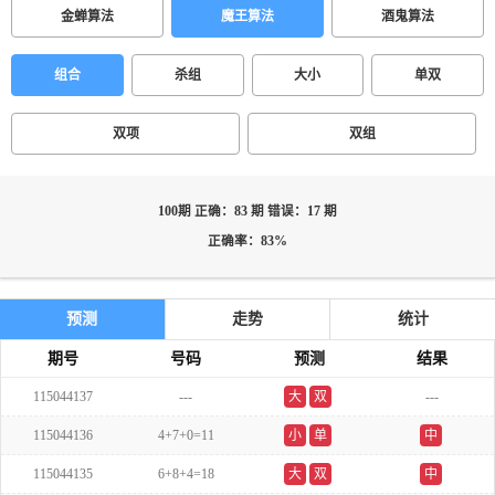
金蝉算法
魔王算法
酒鬼算法
组合
杀组
大小
单双
双项
双组
100期 正确：83 期 错误：17 期
正确率：83%
预测
走势
统计
期号
号码
预测
结果
115044137
---
大
双
---
115044136
4+7+0=11
小
单
中
115044135
6+8+4=18
大
双
中