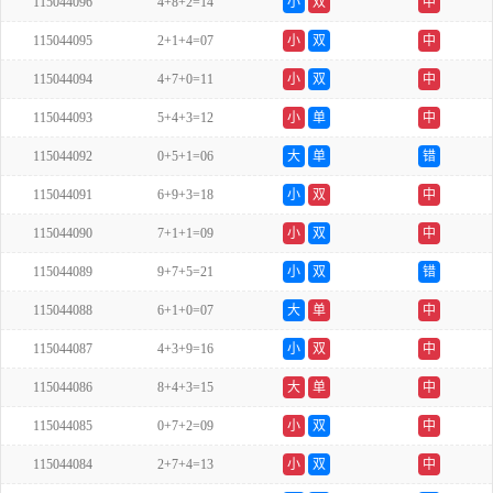
115044096
4+8+2=14
小
双
中
115044095
2+1+4=07
小
双
中
115044094
4+7+0=11
小
双
中
115044093
5+4+3=12
小
单
中
115044092
0+5+1=06
大
单
错
115044091
6+9+3=18
小
双
中
115044090
7+1+1=09
小
双
中
115044089
9+7+5=21
小
双
错
115044088
6+1+0=07
大
单
中
115044087
4+3+9=16
小
双
中
115044086
8+4+3=15
大
单
中
115044085
0+7+2=09
小
双
中
115044084
2+7+4=13
小
双
中