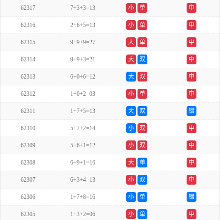
62317
7+3+3=13
小
单
中
62316
2+6+5=13
小
单
中
62315
9+9+9=27
大
单
中
62314
9+9+3=21
大
双
中
62313
6+0+6=12
大
双
中
62312
1+0+2=03
小
单
中
62311
1+7+5=13
大
双
错
62310
5+7+2=14
小
双
中
62309
5+6+1=12
小
双
中
62308
6+9+1=16
大
单
中
62307
6+3+4=13
小
双
中
62306
1+7+8=16
小
单
错
62305
1+3+2=06
小
单
中