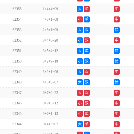
62355
1+4+4=09
大
单
中
62354
4+3+1=08
小
单
中
62353
2+6+1=09
大
双
错
62352
8+4+8=20
小
双
中
62351
3+5+4=12
大
单
错
62350
8+2+9=19
小
双
错
62349
3+2+1=06
大
双
中
62348
4+3+0=07
大
双
错
62347
6+7+9=22
大
双
中
62346
0+9+3=12
小
双
中
62345
5+7+1=13
小
单
中
62344
0+4+3=07
大
单
中