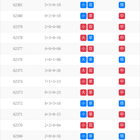
62381
5+5+9=19
小
双
错
62380
9+2+8=19
小
单
中
62379
2+0+4=06
小
双
中
62378
5+3+8=16
大
单
中
62377
4+0+0=04
小
双
中
62376
1+6+1=08
大
单
错
62375
3+8+9=20
大
双
中
62374
7+1+5=13
小
单
中
62373
9+5+9=23
大
单
中
62372
8+3+5=16
小
单
错
62371
4+3+8=15
小
单
中
62370
2+2+0=04
小
双
中
62369
2+8+6=16
小
单
错