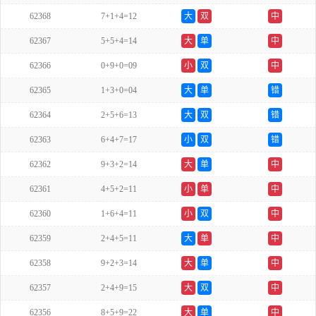
62368
7+1+4=12
大
双
中
62367
5+5+4=14
大
单
中
62366
0+9+0=09
小
双
中
62365
1+3+0=04
大
单
错
62364
2+5+6=13
大
双
错
62363
6+4+7=17
小
双
错
62362
9+3+2=14
大
单
中
62361
4+5+2=11
小
单
中
62360
1+6+4=11
小
双
中
62359
2+4+5=11
大
单
中
62358
9+2+3=14
大
单
中
62357
2+4+9=15
大
双
中
62356
8+5+9=22
大
单
中