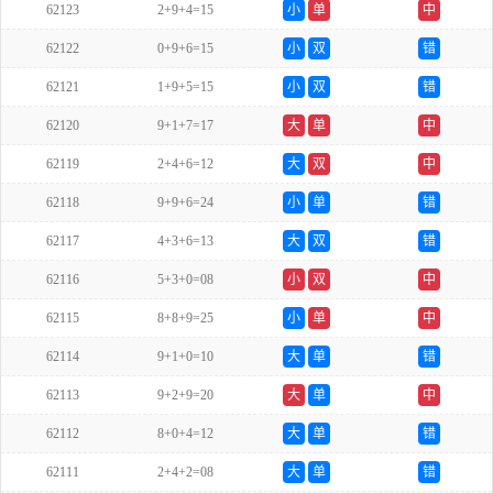
62123
2+9+4=15
小
单
中
62122
0+9+6=15
小
双
错
62121
1+9+5=15
小
双
错
62120
9+1+7=17
大
单
中
62119
2+4+6=12
大
双
中
62118
9+9+6=24
小
单
错
62117
4+3+6=13
大
双
错
62116
5+3+0=08
小
双
中
62115
8+8+9=25
小
单
中
62114
9+1+0=10
大
单
错
62113
9+2+9=20
大
单
中
62112
8+0+4=12
大
单
错
62111
2+4+2=08
大
单
错