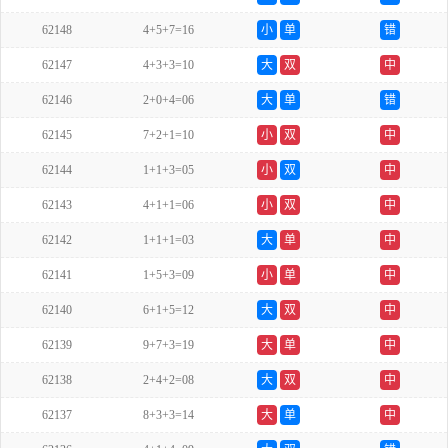
62148
4+5+7=16
小
单
错
62147
4+3+3=10
大
双
中
62146
2+0+4=06
大
单
错
62145
7+2+1=10
小
双
中
62144
1+1+3=05
小
双
中
62143
4+1+1=06
小
双
中
62142
1+1+1=03
大
单
中
62141
1+5+3=09
小
单
中
62140
6+1+5=12
大
双
中
62139
9+7+3=19
大
单
中
62138
2+4+2=08
大
双
中
62137
8+3+3=14
大
单
中