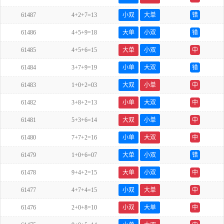
61487
4+2+7=13
小双
大单
错
61486
4+5+9=18
大单
小双
错
61485
4+5+6=15
大单
小双
中
61484
3+7+9=19
小单
大双
错
61483
1+0+2=03
大双
小单
中
61482
3+8+2=13
小单
大双
中
61481
5+3+6=14
大双
小单
中
61480
7+7+2=16
小单
大双
中
61479
1+0+6=07
大单
小双
错
61478
9+4+2=15
大单
小双
中
61477
4+7+4=15
小双
大单
中
61476
2+0+8=10
小双
大单
中