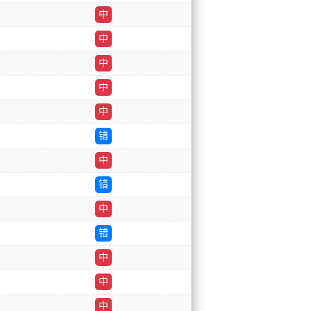
中
中
中
中
中
错
中
错
中
错
中
中
中