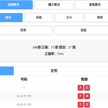
金蝉算法
魔王算法
酒鬼算法
组合
杀组
大小
单双
双项
双组
100期 正确：73 期 错误：27 期
正确率：73%
走势
号码
预测
---
大
双
6+4+9=19
大
单
0+8+6=14
大
双