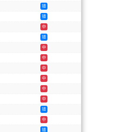
错
错
中
错
中
中
中
中
中
中
错
中
错