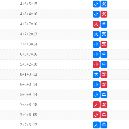
4+6+5=15
小
双
4+8+4=16
小
双
4+5+7=16
大
单
4+7+2=13
大
双
7+4+3=14
小
双
6+3+7=16
小
单
5+3+2=10
小
单
8+1+3=12
大
双
6+0+8=14
小
双
5+0+9=14
小
单
7+3+8=18
大
双
3+0+6=09
小
单
2+7+3=12
大
单