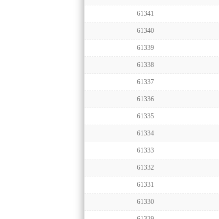
61341
61340
61339
61338
61337
61336
61335
61334
61333
61332
61331
61330
61329