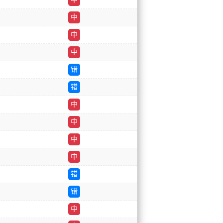
中
中
中
错
错
中
中
中
中
错
错
中