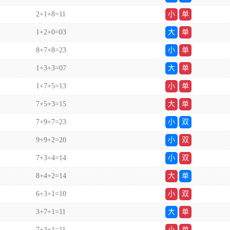
2+1+8=11
小
单
1+2+0=03
大
单
8+7+8=23
小
单
1+3+3=07
大
单
1+7+5=13
小
单
7+5+3=15
大
单
7+9+7=23
小
双
9+9+2=20
小
双
7+3+4=14
小
双
8+4+2=14
大
单
6+3+1=10
小
双
3+7+1=11
大
单
7+3+1=11
小
单