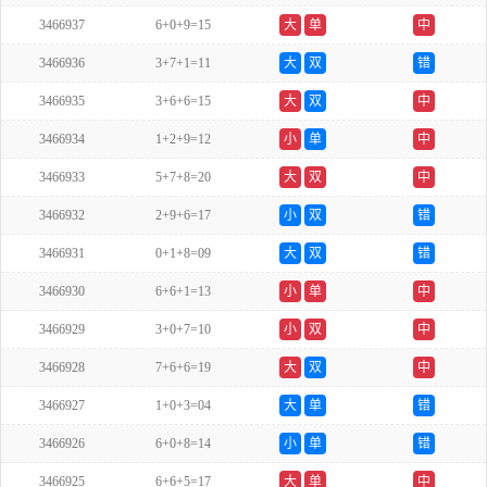
3466937
6+0+9=15
大
单
中
3466936
3+7+1=11
大
双
错
3466935
3+6+6=15
大
双
中
3466934
1+2+9=12
小
单
中
3466933
5+7+8=20
大
双
中
3466932
2+9+6=17
小
双
错
3466931
0+1+8=09
大
双
错
3466930
6+6+1=13
小
单
中
3466929
3+0+7=10
小
双
中
3466928
7+6+6=19
大
双
中
3466927
1+0+3=04
大
单
错
3466926
6+0+8=14
小
单
错
3466925
6+6+5=17
大
单
中