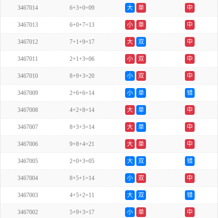
3467014
6+3+0=09
大
单
中
3467013
6+0+7=13
小
单
中
3467012
7+1+9=17
大
双
中
3467011
2+1+3=06
小
双
中
3467010
8+9+3=20
小
双
中
3467009
2+6+6=14
小
单
错
3467008
4+2+8=14
大
单
中
3467007
8+3+3=14
大
单
中
3467006
9+8+4=21
大
单
中
3467005
2+0+3=05
大
双
错
3467004
8+5+1=14
小
双
中
3467003
4+5+2=11
大
双
错
3467002
5+9+3=17
小
单
中