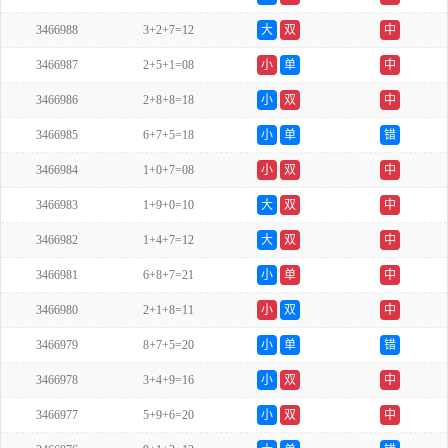
3466988
3+2+7=12
大
双
中
3466987
2+5+1=08
小
单
中
3466986
2+8+8=18
小
双
中
3466985
6+7+5=18
小
单
错
3466984
1+0+7=08
小
双
中
3466983
1+9+0=10
大
双
中
3466982
1+4+7=12
大
双
中
3466981
6+8+7=21
小
单
中
3466980
2+1+8=11
小
双
中
3466979
8+7+5=20
小
单
错
3466978
3+4+9=16
小
双
中
3466977
5+9+6=20
小
双
中