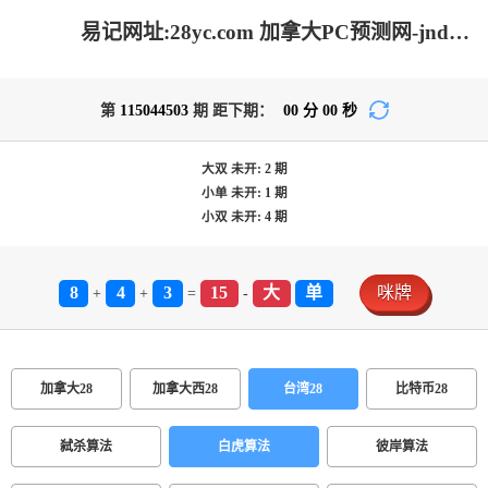
易记网址:28yc.com 加拿大PC预测网-jnd预测网|PC2.8预测走势|加拿大pc28在线预测官网_极致火热优质的免费预测
第
115044503
期 距下期：
00
分
00
秒
大双
未开:
2
期
小单
未开:
1
期
小双
未开:
4
期
8
4
3
15
大
单
咪牌
+
+
=
-
加拿大28
加拿大西28
台湾28
比特币28
弑杀算法
白虎算法
彼岸算法