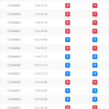
115044645
3+9+3=15
单
中
115044644
2+4+8=14
双
中
115044643
7+6+5=18
双
中
115044642
0+4+0=04
双
中
115044641
0+2+4=06
单
错
115044640
3+4+0=07
单
中
115044639
1+4+7=12
单
错
115044638
9+5+1=15
双
错
115044637
2+4+7=13
双
错
115044636
1+3+0=04
双
中
115044635
3+0+4=07
双
错
115044634
8+0+0=08
单
错
115044633
8+1+4=13
单
中