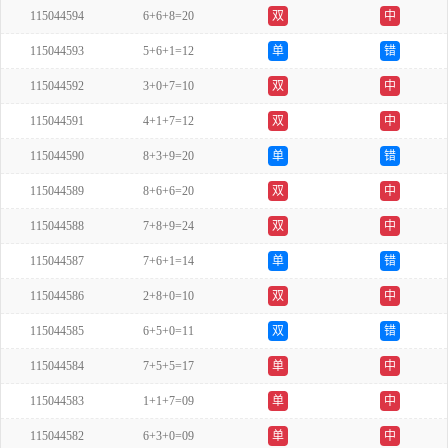
115044594
6+6+8=20
双
中
115044593
5+6+1=12
单
错
115044592
3+0+7=10
双
中
115044591
4+1+7=12
双
中
115044590
8+3+9=20
单
错
115044589
8+6+6=20
双
中
115044588
7+8+9=24
双
中
115044587
7+6+1=14
单
错
115044586
2+8+0=10
双
中
115044585
6+5+0=11
双
错
115044584
7+5+5=17
单
中
115044583
1+1+7=09
单
中
115044582
6+3+0=09
单
中