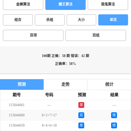
金蝉算法
魔王算法
酒鬼算法
组合
杀组
大小
单双
双项
双组
100期 正确：58 期 错误：42 期
正确率：58%
预测
走势
统计
期号
号码
预测
结果
115044661
---
单
---
115044660
8+2+7=17
双
错
115044659
8+4+6=18
单
错