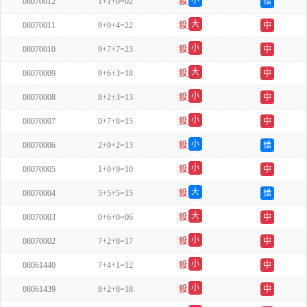
小
08070012
1+1+0=02
殺
错
双
大
08070011
9+9+4=22
殺
中
单
小
08070010
9+7+7=23
殺
中
双
大
08070009
9+6+3=18
殺
中
单
小
08070008
8+2+3=13
殺
中
双
小
08070007
0+7+8=15
殺
中
双
小
08070006
2+9+2=13
殺
错
单
小
08070005
1+0+9=10
殺
中
单
大
08070004
5+5+5=15
殺
错
单
大
08070003
0+6+0=06
殺
中
双
小
08070002
7+2+8=17
殺
中
单
小
08061440
7+4+1=12
殺
中
单
小
08061439
8+2+8=18
殺
中
双