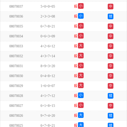
单
小
08070037
5+0+0=05
殺
中
双
小
08070036
2+3+3=08
殺
错
双
小
08070035
6+7+8=21
殺
中
双
小
08070034
0+6+3=09
殺
中
双
大
08070033
4+2+6=12
殺
中
单
大
08070032
4+3+7=14
殺
中
单
小
08070031
8+9+3=20
殺
中
单
大
08070030
0+4+8=12
殺
中
单
大
08070029
1+6+0=07
殺
中
双
小
08070028
4+1+7=12
殺
错
双
小
08070027
6+1+8=15
殺
中
双
大
08070026
9+7+4=20
殺
错
双
大
08070025
6+7+8=21
殺
错