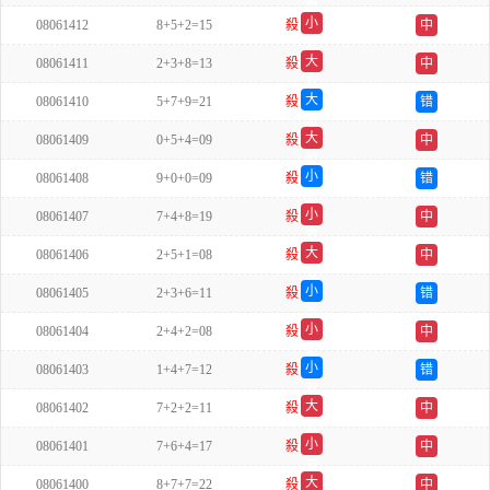
单
小
08061412
8+5+2=15
殺
中
双
大
08061411
2+3+8=13
殺
中
双
大
08061410
5+7+9=21
殺
错
单
大
08061409
0+5+4=09
殺
中
单
小
08061408
9+0+0=09
殺
错
单
小
08061407
7+4+8=19
殺
中
双
大
08061406
2+5+1=08
殺
中
双
小
08061405
2+3+6=11
殺
错
单
小
08061404
2+4+2=08
殺
中
单
小
08061403
1+4+7=12
殺
错
双
大
08061402
7+2+2=11
殺
中
双
小
08061401
7+6+4=17
殺
中
双
大
08061400
8+7+7=22
殺
中