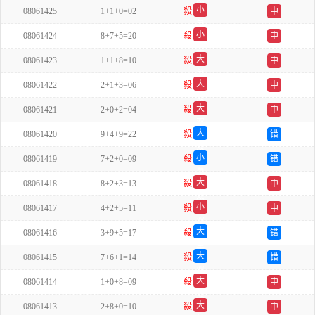
小
08061425
1+1+0=02
殺
中
单
小
08061424
8+7+5=20
殺
中
单
大
08061423
1+1+8=10
殺
中
单
大
08061422
2+1+3=06
殺
中
双
大
08061421
2+0+2=04
殺
中
双
大
08061420
9+4+9=22
殺
错
双
小
08061419
7+2+0=09
殺
错
单
大
08061418
8+2+3=13
殺
中
双
小
08061417
4+2+5=11
殺
中
双
大
08061416
3+9+5=17
殺
错
单
大
08061415
7+6+1=14
殺
错
双
大
08061414
1+0+8=09
殺
中
双
大
08061413
2+8+0=10
殺
中