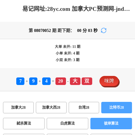
易记网址:28yc.com 加拿大PC预测网-jnd预测网|PC2.8预测走势|加拿大pc28在线预测官网_极致火热优质的免费预测
第
08070052
期 距下期：
00
分
03
秒
大单
未开:
11
期
小单
未开:
4
期
小双
未开:
3
期
7
9
4
20
大
双
咪牌
+
+
=
-
加拿大28
加拿大西28
台湾28
比特币28
弑杀算法
白虎算法
彼岸算法