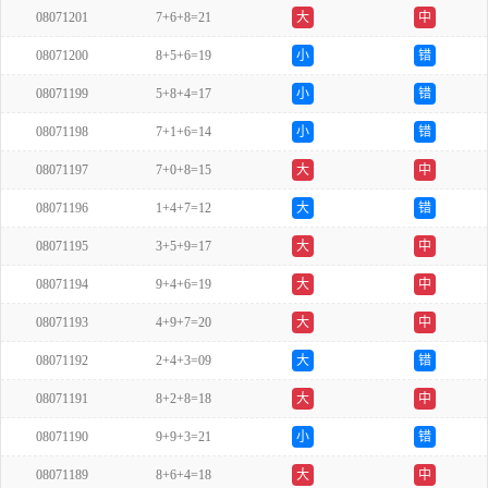
08071201
7+6+8=21
大
中
08071200
8+5+6=19
小
错
08071199
5+8+4=17
小
错
08071198
7+1+6=14
小
错
08071197
7+0+8=15
大
中
08071196
1+4+7=12
大
错
08071195
3+5+9=17
大
中
08071194
9+4+6=19
大
中
08071193
4+9+7=20
大
中
08071192
2+4+3=09
大
错
08071191
8+2+8=18
大
中
08071190
9+9+3=21
小
错
08071189
8+6+4=18
大
中