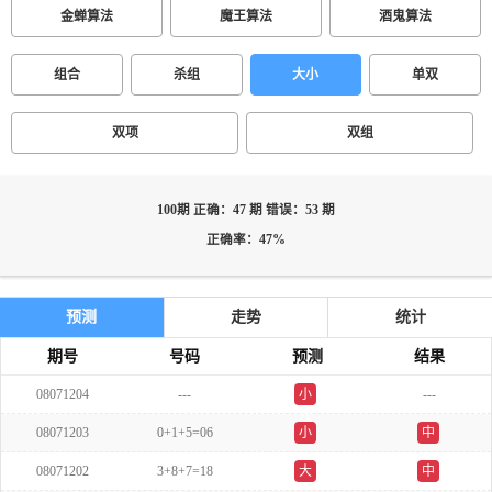
金蝉算法
魔王算法
酒鬼算法
组合
杀组
大小
单双
双项
双组
100期 正确：47 期 错误：53 期
正确率：47%
预测
走势
统计
期号
号码
预测
结果
08071204
---
小
---
双
08071203
0+1+5=06
小
中
08071202
3+8+7=18
大
中