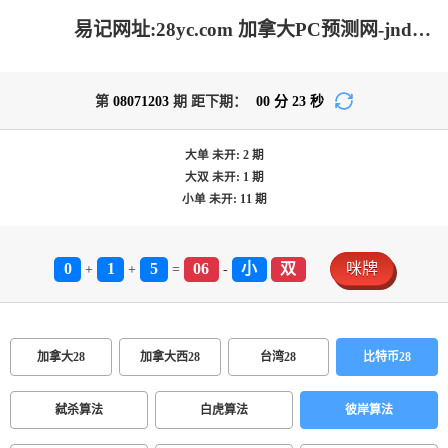
易记网址:28yc.com 加拿大PC预测网-jnd预测网|PC2.8预测走势|加拿大pc28在线预测官网_极致火热优质的免费预测
第
08071203
期 距下期：
00
分
23
秒
大单
未开:
2
期
大双
未开:
1
期
小单
未开:
11
期
0
1
5
06
小
双
咪牌
+
+
=
-
加拿大28
加拿大西28
台湾28
比特币28
弑杀算法
白虎算法
彼岸算法