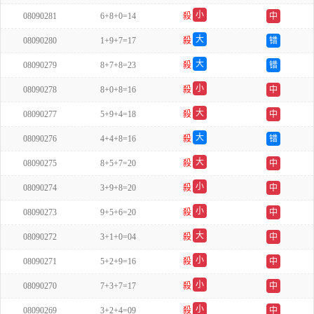
单
小
08090281
6+8+0=14
殺
中
单
大
08090280
1+9+7=17
殺
错
单
大
08090279
8+7+8=23
殺
错
单
小
08090278
8+0+8=16
殺
中
双
大
08090277
5+9+4=18
殺
中
单
大
08090276
4+4+8=16
殺
错
双
大
08090275
8+5+7=20
殺
中
单
小
08090274
3+9+8=20
殺
中
单
小
08090273
9+5+6=20
殺
中
单
大
08090272
3+1+0=04
殺
中
单
小
08090271
5+2+9=16
殺
中
单
小
08090270
7+3+7=17
殺
中
双
小
08090269
3+2+4=09
殺
中