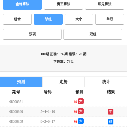
金蝉算法
魔王算法
酒鬼算法
组合
杀组
大小
单双
双项
双组
100期 正确：74 期 错误：26 期
正确率：74%
预测
走势
统计
期号
号码
预测
结果
大
08090361
---
殺
---
双
大
08090360
5+4+1=10
殺
中
单
大
08090359
9+2+6=17
殺
错
单