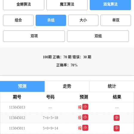
金蝉算法
魔王算法
酒鬼算法
组合
杀组
大小
单双
双项
双组
100期 正确：70 期 错误：30 期
正确率：70%
预测
走势
统计
期号
号码
预测
结果
小
115045013
---
殺
---
单
小
115045012
7+6+5=18
殺
中
单
小
115045011
5+0+9=14
殺
中
双