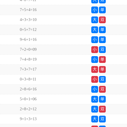
7+5+4=16
小
单
4+3+3=10
大
双
0+5+7=12
大
单
9+6+1=16
小
单
7+2+0=09
小
双
7+4+8=19
小
单
7+3+7=17
大
单
0+3+8=11
小
双
2+8+6=16
小
双
5+0+1=06
大
单
2+8+2=12
大
双
9+1+3=13
大
双