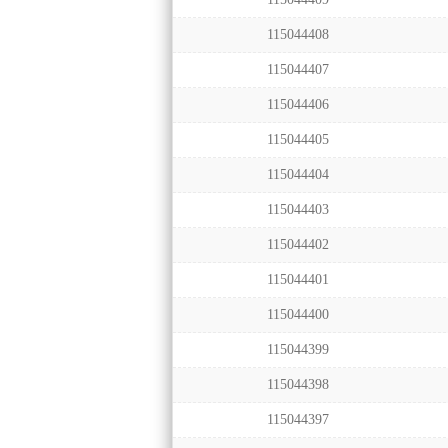
115044408
115044407
115044406
115044405
115044404
115044403
115044402
115044401
115044400
115044399
115044398
115044397