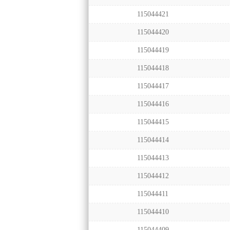
115044421
115044420
115044419
115044418
115044417
115044416
115044415
115044414
115044413
115044412
115044411
115044410
115044409