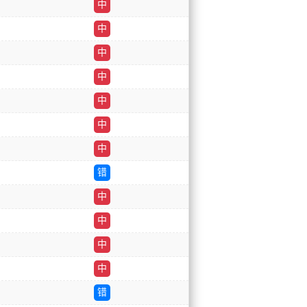
中
中
中
中
中
中
中
错
中
中
中
中
错