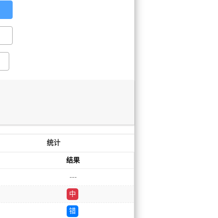
统计
结果
---
中
错