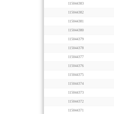
115044383
115044382
115044381
115044380
115044379
115044378
115044377
115044376
115044375
115044374
115044373
115044372
115044371