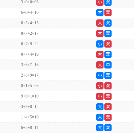
3+0+0=03
小
双
6+0+4=10
大
双
6+5+4=15
大
双
8+7+2=17
大
双
6+7+9=22
小
双
8+7+4=19
大
双
3+6+7=16
大
单
2+6+9=17
小
双
0+1+5=06
小
双
9+0+1=10
小
双
3+9+0=12
大
双
1+4+5=10
大
双
6+5+0=11
大
双