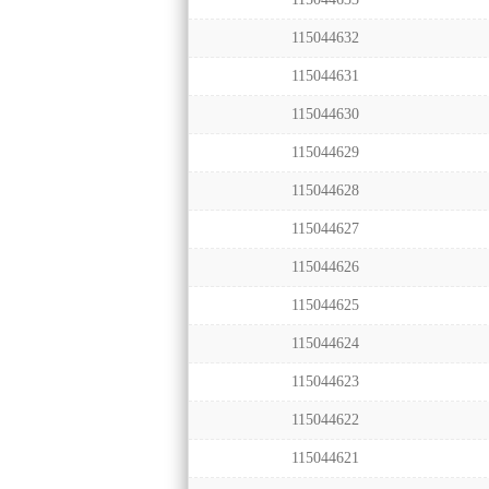
115044632
115044631
115044630
115044629
115044628
115044627
115044626
115044625
115044624
115044623
115044622
115044621