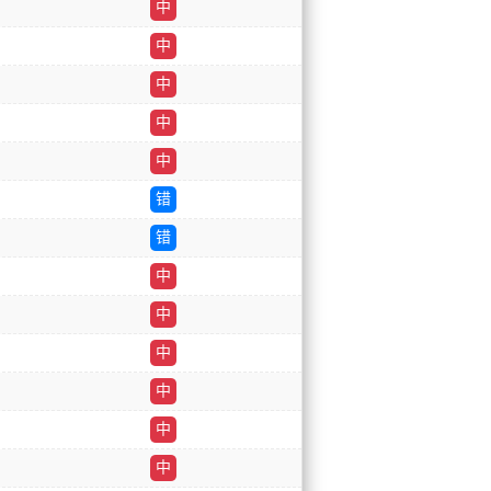
中
中
中
中
中
错
错
中
中
中
中
中
中