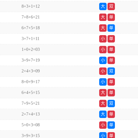
8+3+1=12
大
双
7+8+6=21
大
单
6+7+5=18
大
单
3+7+1=11
小
单
1+0+2=03
小
单
3+9+7=19
小
单
2+4+3=09
小
双
8+0+9=17
小
单
6+4+5=15
大
单
7+9+5=21
大
双
2+7+4=13
大
单
5+0+3=08
小
单
3+9+3=15
小
单