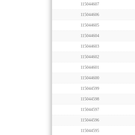
115044607
115044606
115044605
115044604
115044603
115044602
115044601
115044600
115044599
115044598
115044597
115044596
115044595