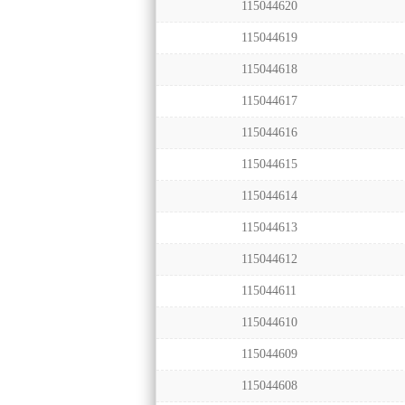
115044620
115044619
115044618
115044617
115044616
115044615
115044614
115044613
115044612
115044611
115044610
115044609
115044608