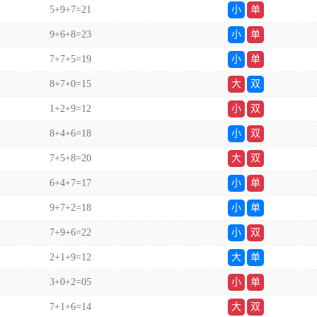
5+9+7=21
小
单
9+6+8=23
小
单
7+7+5=19
小
单
8+7+0=15
大
双
1+2+9=12
小
双
8+4+6=18
小
双
7+5+8=20
大
双
6+4+7=17
小
单
9+7+2=18
小
单
7+9+6=22
小
双
2+1+9=12
大
单
3+0+2=05
小
单
7+1+6=14
大
双