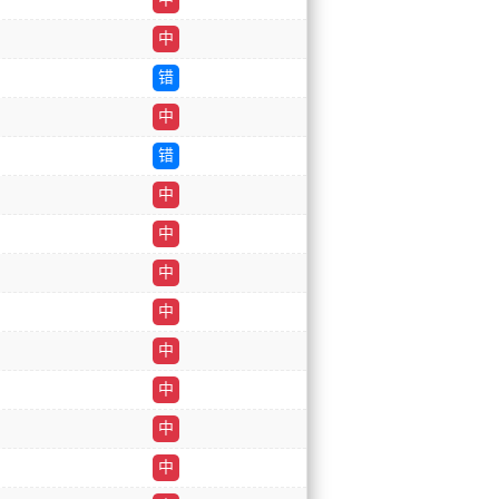
中
错
中
错
中
中
中
中
中
中
中
中