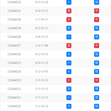
115044532
8+3+5=16
小
错
115044531
6+6+5=17
单
中
115044530
1+7+9=17
大
中
115044529
9+2+6=17
双
错
115044528
4+8+3=15
小
错
115044527
1+4+1=06
双
中
115044526
0+2+9=11
大
错
115044525
8+6+1=15
小
错
115044524
3+2+2=07
大
错
115044523
5+5+3=13
小
中
115044522
3+5+5=13
双
错
115044521
5+7+5=17
小
错
115044520
2+1+9=12
大
错