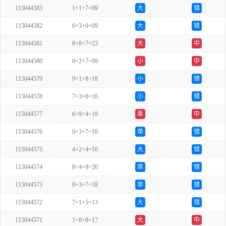
115044583
1+1+7=09
大
错
115044582
6+3+0=09
大
错
115044581
8+8+7=23
大
中
115044580
0+2+7=09
小
中
115044579
9+1+8=18
小
错
115044578
7+3+6=16
小
错
115044577
6+9+4=19
单
中
115044576
0+3+7=10
单
错
115044575
4+2+4=10
大
错
115044574
8+4+8=20
单
错
115044573
8+3+7=18
单
错
115044572
7+1+5=13
大
错
115044571
1+8+8=17
大
中