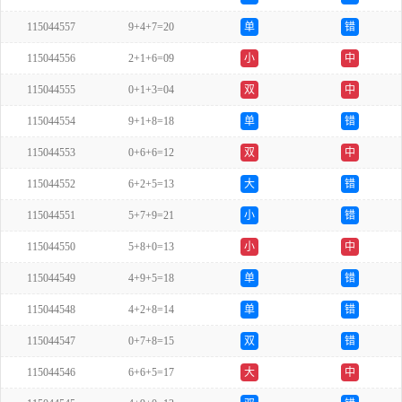
115044557
9+4+7=20
单
错
115044556
2+1+6=09
小
中
115044555
0+1+3=04
双
中
115044554
9+1+8=18
单
错
115044553
0+6+6=12
双
中
115044552
6+2+5=13
大
错
115044551
5+7+9=21
小
错
115044550
5+8+0=13
小
中
115044549
4+9+5=18
单
错
115044548
4+2+8=14
单
错
115044547
0+7+8=15
双
错
115044546
6+6+5=17
大
中