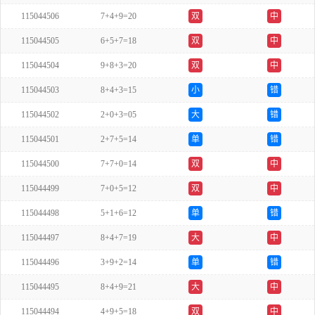
115044506
7+4+9=20
双
中
115044505
6+5+7=18
双
中
115044504
9+8+3=20
双
中
115044503
8+4+3=15
小
错
115044502
2+0+3=05
大
错
115044501
2+7+5=14
单
错
115044500
7+7+0=14
双
中
115044499
7+0+5=12
双
中
115044498
5+1+6=12
单
错
115044497
8+4+7=19
大
中
115044496
3+9+2=14
单
错
115044495
8+4+9=21
大
中
115044494
4+9+5=18
双
中