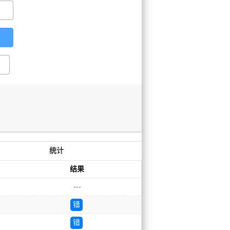
统计
结果
---
错
错