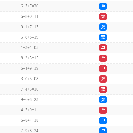
6+7+7=20
单
6+8+0=14
双
9+1+7=17
双
5+8+6=19
双
1+3+1=05
单
8+2+5=15
单
6+4+9=19
单
3+0+5=08
双
7+4+5=16
双
9+6+8=23
双
4+7+0=11
单
6+8+4=18
单
7+9+8=24
单