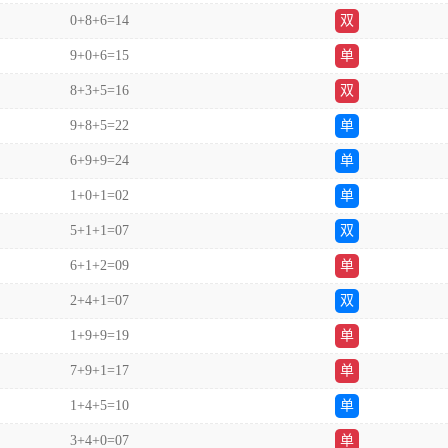
0+8+6=14
双
9+0+6=15
单
8+3+5=16
双
9+8+5=22
单
6+9+9=24
单
1+0+1=02
单
5+1+1=07
双
6+1+2=09
单
2+4+1=07
双
1+9+9=19
单
7+9+1=17
单
1+4+5=10
单
3+4+0=07
单