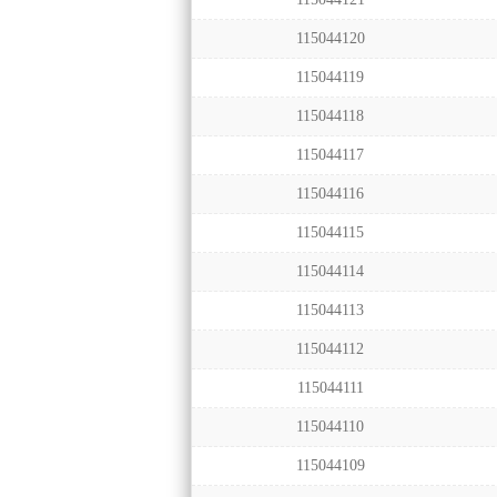
115044120
115044119
115044118
115044117
115044116
115044115
115044114
115044113
115044112
115044111
115044110
115044109