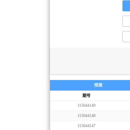
预测
期号
115044149
115044148
115044147