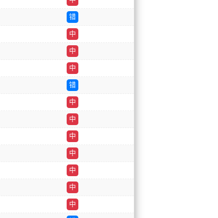
错
中
中
中
错
中
中
中
中
中
中
中