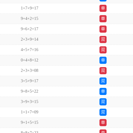
1+7+9=17
单
9+4+2=15
单
9+6+2=17
单
2+3+9=14
双
4+5+7=16
双
0+4+8=12
单
2+3+3=08
双
3+5+9=17
双
9+8+5=22
单
3+9+3=15
双
1+1+7=09
双
9+1+5=15
单
8+8+7=23
单