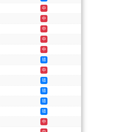
中
中
中
中
中
错
中
错
错
错
错
中
中