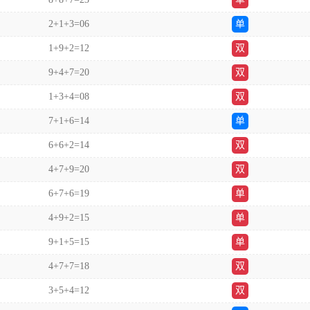
2+1+3=06
单
1+9+2=12
双
9+4+7=20
双
1+3+4=08
双
7+1+6=14
单
6+6+2=14
双
4+7+9=20
双
6+7+6=19
单
4+9+2=15
单
9+1+5=15
单
4+7+7=18
双
3+5+4=12
双