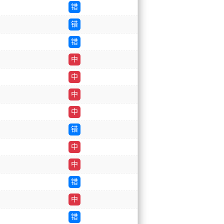
错
错
错
中
中
中
中
错
中
中
错
中
错