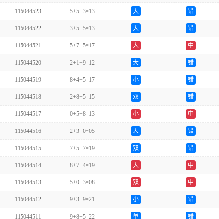
115044523
5+5+3=13
大
错
115044522
3+5+5=13
大
错
115044521
5+7+5=17
大
中
115044520
2+1+9=12
大
错
115044519
8+4+5=17
小
错
115044518
2+8+5=15
双
错
115044517
0+5+8=13
小
中
115044516
2+3+0=05
大
错
115044515
7+5+7=19
双
错
115044514
8+7+4=19
大
中
115044513
5+0+3=08
双
中
115044512
9+3+9=21
小
错
115044511
9+8+5=22
单
错