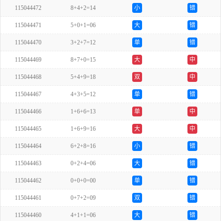
115044472
8+4+2=14
小
错
115044471
5+0+1=06
大
错
115044470
3+2+7=12
单
错
115044469
8+7+0=15
大
中
115044468
5+4+9=18
双
中
115044467
4+3+5=12
单
错
115044466
1+6+6=13
单
中
115044465
1+6+9=16
大
中
115044464
6+2+8=16
小
错
115044463
0+2+4=06
大
错
115044462
0+0+0=00
单
错
115044461
0+7+2=09
双
错
115044460
4+1+1=06
大
错