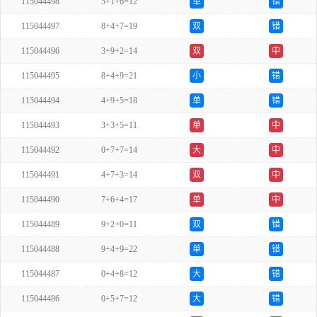
115044498
5+1+6=12
单
错
115044497
8+4+7=19
双
错
115044496
3+9+2=14
双
中
115044495
8+4+9=21
小
错
115044494
4+9+5=18
单
错
115044493
3+3+5=11
单
中
115044492
0+7+7=14
大
中
115044491
4+7+3=14
双
中
115044490
7+6+4=17
单
中
115044489
9+2+0=11
双
错
115044488
9+4+9=22
单
错
115044487
0+4+8=12
大
错
115044486
0+5+7=12
大
错