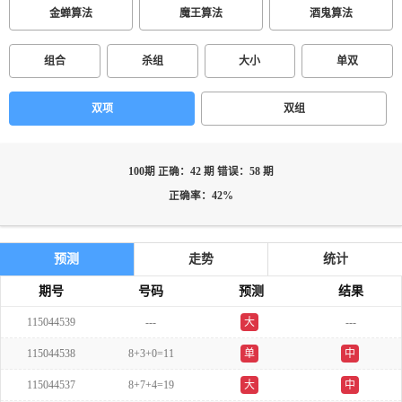
金蝉算法
魔王算法
酒鬼算法
组合
杀组
大小
单双
双项
双组
100期 正确：42 期 错误：58 期
正确率：42%
预测
走势
统计
期号
号码
预测
结果
115044539
---
大
---
115044538
8+3+0=11
单
中
115044537
8+7+4=19
大
中