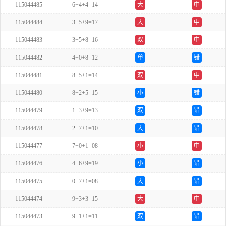
115044485
6+4+4=14
大
中
115044484
3+5+9=17
大
中
115044483
3+5+8=16
双
中
115044482
4+0+8=12
单
错
115044481
8+5+1=14
双
中
115044480
8+2+5=15
小
错
115044479
1+3+9=13
双
错
115044478
2+7+1=10
大
错
115044477
7+0+1=08
小
中
115044476
4+6+9=19
小
错
115044475
0+7+1=08
大
错
115044474
9+3+3=15
大
中
115044473
9+1+1=11
双
错