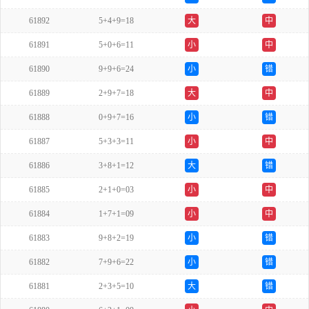
61892
5+4+9=18
大
中
61891
5+0+6=11
小
中
61890
9+9+6=24
小
错
61889
2+9+7=18
大
中
61888
0+9+7=16
小
错
61887
5+3+3=11
小
中
61886
3+8+1=12
大
错
61885
2+1+0=03
小
中
61884
1+7+1=09
小
中
61883
9+8+2=19
小
错
61882
7+9+6=22
小
错
61881
2+3+5=10
大
错