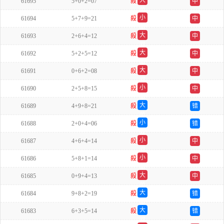
大
61695
5+0+2=07
殺
中
单
小
61694
5+7+9=21
殺
中
单
大
61693
2+6+4=12
殺
中
双
大
61692
5+2+5=12
殺
中
单
大
61691
0+6+2=08
殺
中
双
小
61690
2+5+8=15
殺
中
单
大
61689
4+9+8=21
殺
错
单
小
61688
2+0+4=06
殺
错
双
小
61687
4+6+4=14
殺
中
双
小
61686
5+8+1=14
殺
中
单
大
61685
0+9+4=13
殺
中
单
大
61684
9+8+2=19
殺
错
单
大
61683
6+3+5=14
殺
错
双