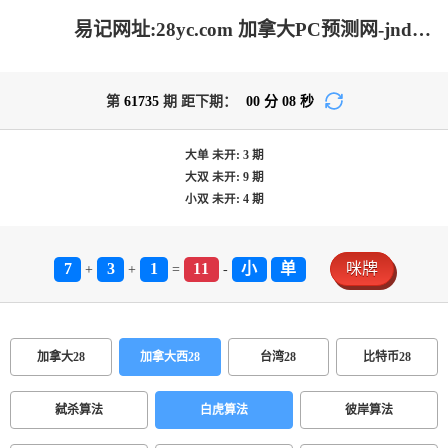
易记网址:28yc.com 加拿大PC预测网-jnd预测网|PC2.8预测走势|加拿大pc28在线预测官网_极致火热优质的免费预测
第
61735
期 距下期：
00
分
08
秒
大单
未开:
3
期
大双
未开:
9
期
小双
未开:
4
期
7
3
1
11
小
单
咪牌
+
+
=
-
加拿大28
加拿大西28
台湾28
比特币28
弑杀算法
白虎算法
彼岸算法