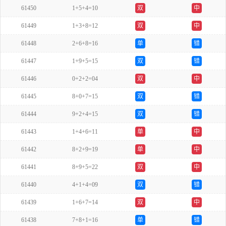
61450
1+5+4=10
双
中
61449
1+3+8=12
双
中
61448
2+6+8=16
单
错
61447
1+9+5=15
双
错
61446
0+2+2=04
双
中
61445
8+0+7=15
双
错
61444
9+2+4=15
双
错
61443
1+4+6=11
单
中
61442
8+2+9=19
单
中
61441
8+9+5=22
双
中
61440
4+1+4=09
双
错
61439
1+6+7=14
双
中
61438
7+8+1=16
单
错