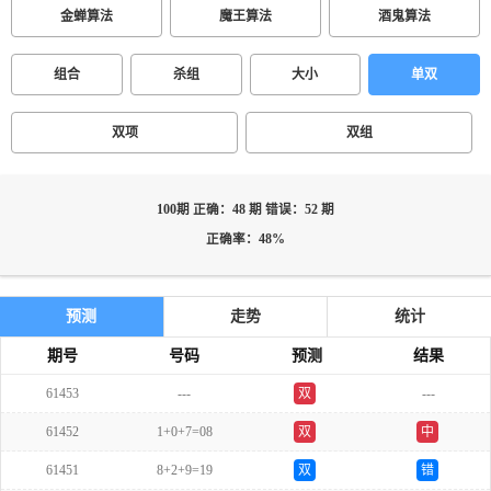
金蝉算法
魔王算法
酒鬼算法
组合
杀组
大小
单双
双项
双组
100期 正确：48 期 错误：52 期
正确率：48%
预测
走势
统计
期号
号码
预测
结果
61453
---
双
---
61452
1+0+7=08
双
中
61451
8+2+9=19
双
错