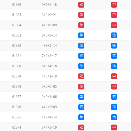
61386
9+7+2=18
双
中
61385
3+9+9=21
单
中
61384
4+5+0=09
单
中
61383
6+0+8=14
单
错
61382
4+8+2=14
单
错
61381
7+2+8=17
双
错
61380
6+8+4=18
单
错
61379
4+5+1=10
双
中
61378
5+0+0=05
单
中
61377
2+0+4=06
单
错
61376
4+2+3=09
双
错
61375
1+9+4=14
单
错
61374
3+4+3=10
双
中