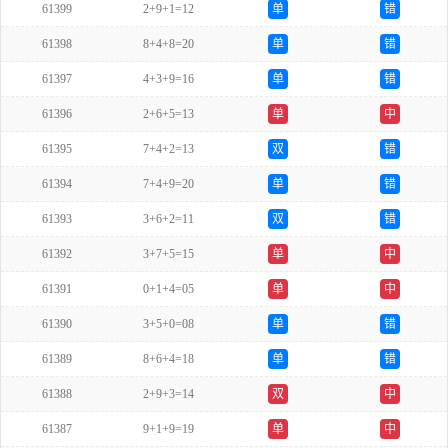
61399
2+9+1=12
单
错
61398
8+4+8=20
单
错
61397
4+3+9=16
单
错
61396
2+6+5=13
单
中
61395
7+4+2=13
双
错
61394
7+4+9=20
单
错
61393
3+6+2=11
双
错
61392
3+7+5=15
单
中
61391
0+1+4=05
单
中
61390
3+5+0=08
单
错
61389
8+6+4=18
单
错
61388
2+9+3=14
双
中
61387
9+1+9=19
单
中