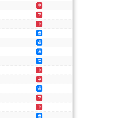
中
中
中
错
错
错
错
中
中
错
中
中
错