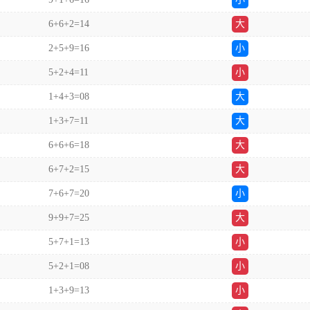
6+6+2=14
大
2+5+9=16
小
5+2+4=11
小
1+4+3=08
大
1+3+7=11
大
6+6+6=18
大
6+7+2=15
大
7+6+7=20
小
9+9+7=25
大
5+7+1=13
小
5+2+1=08
小
1+3+9=13
小