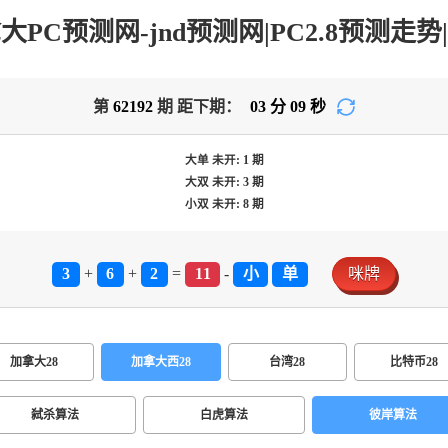
第
62192
期 距下期：
03
分
09
秒
大单
未开:
1
期
大双
未开:
3
期
小双
未开:
8
期
3
+
6
+
2
=
11
-
小
单
咪牌
加拿大28
加拿大西28
台湾28
比特币28
弑杀算法
白虎算法
彼岸算法