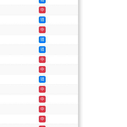
中
错
中
错
错
中
中
错
中
中
中
中