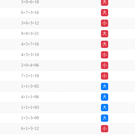
3+9+6=18
大
6+7+3=16
大
3+6+3=12
小
9+9+3=21
大
4+5+7=16
大
4+3+3=10
小
2+0+4=06
小
7+2+1=10
小
1+1+3=05
大
4+1+1=06
大
1+1+1=03
大
1+5+3=09
大
6+1+5=12
小