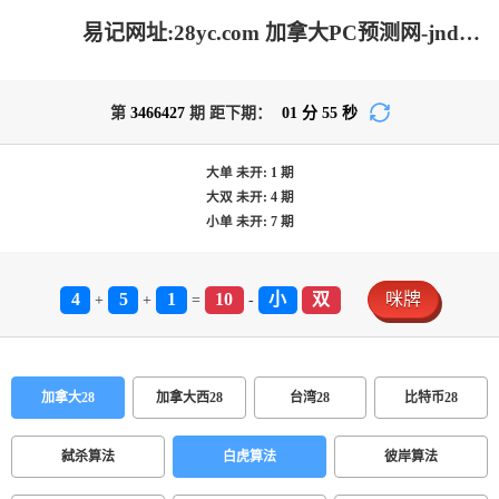
易记网址:28yc.com 加拿大PC预测网-jnd预测网|PC2.8预测走势|加拿大pc28在线预测官网_极致火热优质的免费预测
第
3466427
期 距下期：
01
分
55
秒
大单
未开:
1
期
大双
未开:
4
期
小单
未开:
7
期
4
5
1
10
小
双
咪牌
+
+
=
-
加拿大28
加拿大西28
台湾28
比特币28
弑杀算法
白虎算法
彼岸算法