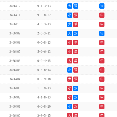
3466412
9+1+3=13
大
双
错
3466411
9+5+8=22
小
双
中
3466410
4+6+3=13
大
单
中
3466409
2+6+3=11
大
双
错
3466408
0+5+8=13
小
单
中
3466407
5+2+6=13
小
单
中
3466406
9+2+4=15
大
单
中
3466405
0+6+8=14
小
双
中
3466404
0+9+9=18
大
双
中
3466403
1+3+9=13
小
双
中
3466402
4+1+8=13
小
双
中
3466401
6+6+8=20
小
双
中
3466400
2+8+5=15
大
单
中