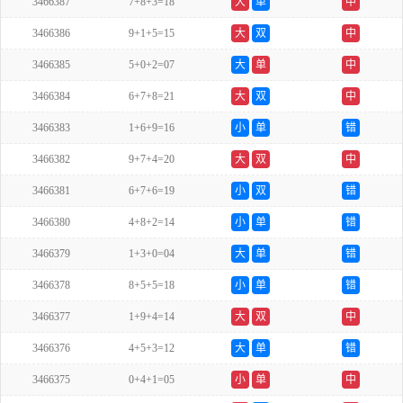
3466387
7+8+3=18
大
单
中
3466386
9+1+5=15
大
双
中
3466385
5+0+2=07
大
单
中
3466384
6+7+8=21
大
双
中
3466383
1+6+9=16
小
单
错
3466382
9+7+4=20
大
双
中
3466381
6+7+6=19
小
双
错
3466380
4+8+2=14
小
单
错
3466379
1+3+0=04
大
单
错
3466378
8+5+5=18
小
单
错
3466377
1+9+4=14
大
双
中
3466376
4+5+3=12
大
单
错
3466375
0+4+1=05
小
单
中