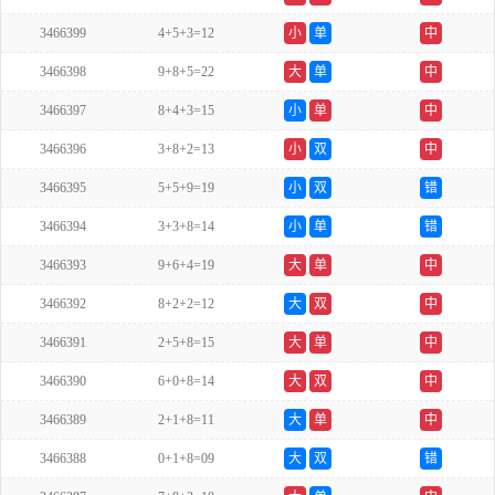
3466399
4+5+3=12
小
单
中
3466398
9+8+5=22
大
单
中
3466397
8+4+3=15
小
单
中
3466396
3+8+2=13
小
双
中
3466395
5+5+9=19
小
双
错
3466394
3+3+8=14
小
单
错
3466393
9+6+4=19
大
单
中
3466392
8+2+2=12
大
双
中
3466391
2+5+8=15
大
单
中
3466390
6+0+8=14
大
双
中
3466389
2+1+8=11
大
单
中
3466388
0+1+8=09
大
双
错