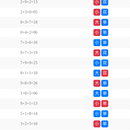
2+9+2=13
小
双
2+3+0=05
小
双
8+3+7=18
大
单
0+4+2=06
小
单
7+3+6=16
小
单
9+7+3=19
大
双
7+9+9=25
小
双
8+1+1=10
大
双
9+8+9=26
大
单
1+0+5=06
大
单
9+3+1=13
小
单
5+1+8=14
小
单
3+2+5=10
小
单