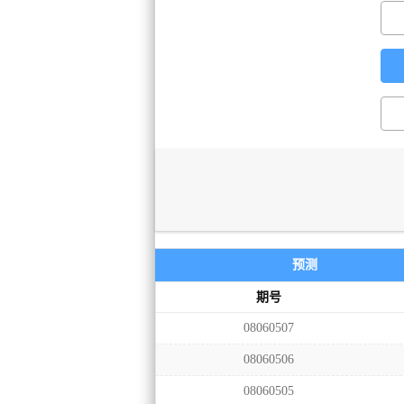
预测
期号
08060507
08060506
08060505