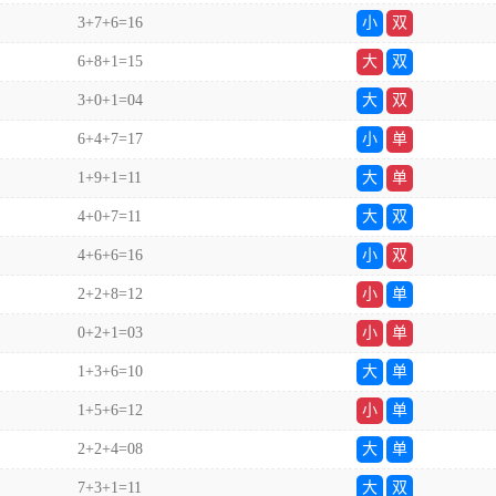
3+7+6=16
小
双
6+8+1=15
大
双
3+0+1=04
大
双
6+4+7=17
小
单
1+9+1=11
大
单
4+0+7=11
大
双
4+6+6=16
小
双
2+2+8=12
小
单
0+2+1=03
小
单
1+3+6=10
大
单
1+5+6=12
小
单
2+2+4=08
大
单
7+3+1=11
大
双