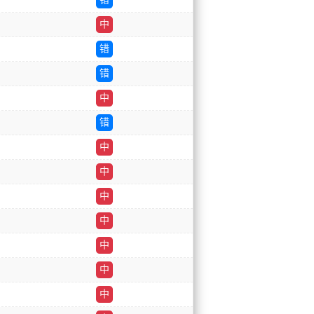
中
错
错
中
错
中
中
中
中
中
中
中