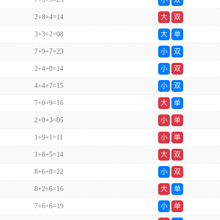
2+8+4=14
大
双
3+3+2=08
大
单
7+9+7=23
小
双
2+4+8=14
小
双
4+4+7=15
小
双
7+0+9=16
大
单
2+0+3=05
小
单
1+9+1=11
小
单
1+8+5=14
大
双
8+6+8=22
小
双
8+2+6=16
大
单
7+6+6=19
小
单