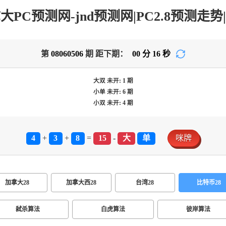
第
08060506
期 距下期：
00
分
16
秒
大双
未开:
1
期
小单
未开:
6
期
小双
未开:
4
期
4
+
3
+
8
=
15
-
大
单
咪牌
加拿大28
加拿大西28
台湾28
比特币28
弑杀算法
白虎算法
彼岸算法