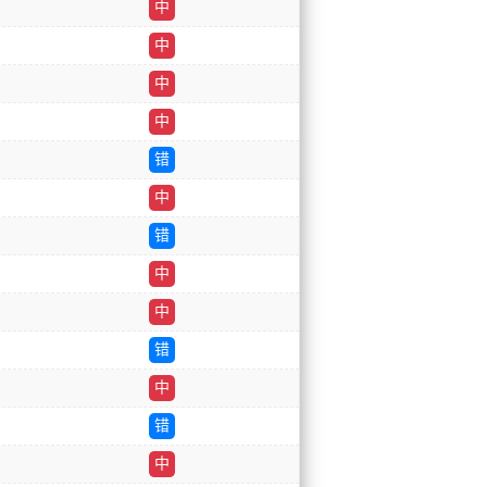
中
中
中
中
错
中
错
中
中
错
中
错
中