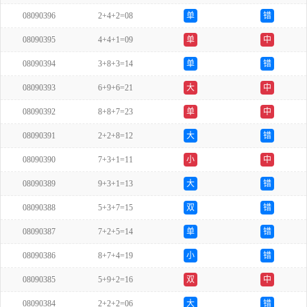
08090396
2+4+2=08
单
错
08090395
4+4+1=09
单
中
08090394
3+8+3=14
单
错
08090393
6+9+6=21
大
中
08090392
8+8+7=23
单
中
08090391
2+2+8=12
大
错
08090390
7+3+1=11
小
中
08090389
9+3+1=13
大
错
08090388
5+3+7=15
双
错
08090387
7+2+5=14
单
错
08090386
8+7+4=19
小
错
08090385
5+9+2=16
双
中
08090384
2+2+2=06
大
错