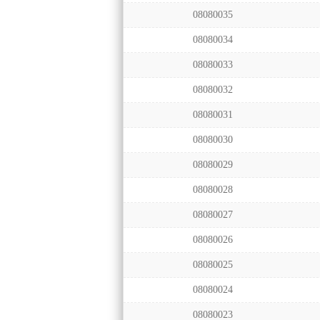
08080035
08080034
08080033
08080032
08080031
08080030
08080029
08080028
08080027
08080026
08080025
08080024
08080023