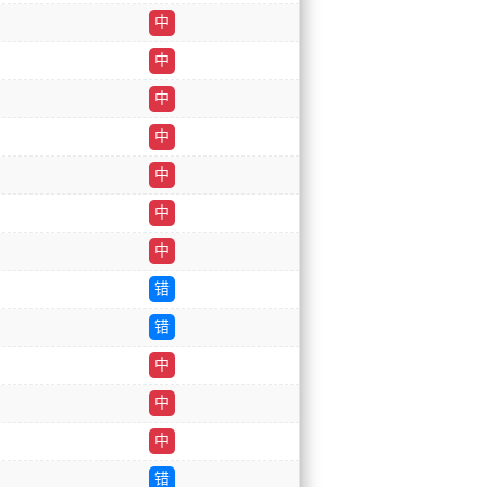
中
中
中
中
中
中
中
错
错
中
中
中
错