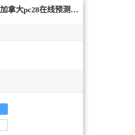
易记网址:28yc.com 加拿大PC预测网-jnd预测网|PC2.8预测走势|加拿大pc28在线预测官网_极致火热优质的免费预测