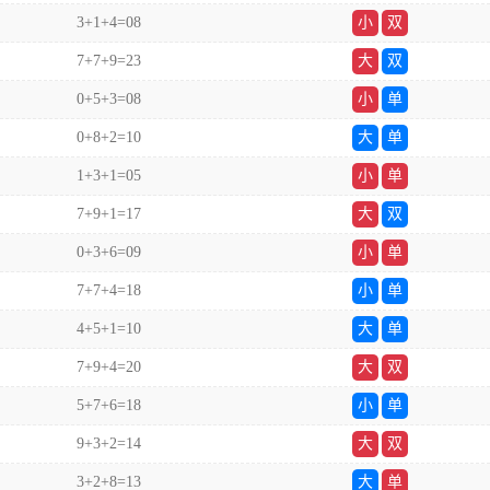
3+1+4=08
小
双
7+7+9=23
大
双
0+5+3=08
小
单
0+8+2=10
大
单
1+3+1=05
小
单
7+9+1=17
大
双
0+3+6=09
小
单
7+7+4=18
小
单
4+5+1=10
大
单
7+9+4=20
大
双
5+7+6=18
小
单
9+3+2=14
大
双
3+2+8=13
大
单