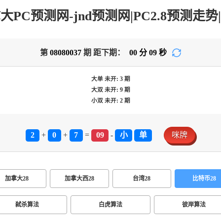
第
08080037
期 距下期：
00
分
09
秒
大单
未开:
3
期
大双
未开:
9
期
小双
未开:
2
期
2
+
0
+
7
=
09
-
小
单
咪牌
加拿大28
加拿大西28
台湾28
比特币28
弑杀算法
白虎算法
彼岸算法