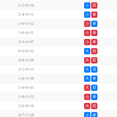
5+2+9=16
小
双
2+4+9=15
小
单
1+6+5=12
小
单
7+0+4=11
小
单
2+3+2=07
小
单
0+6+6=12
大
双
4+9+3=16
大
双
3+1+9=13
大
双
1+6+3=10
大
单
5+4+6=15
大
双
1+9+2=12
小
单
2+6+8=16
大
双
4+7+7=18
小
单