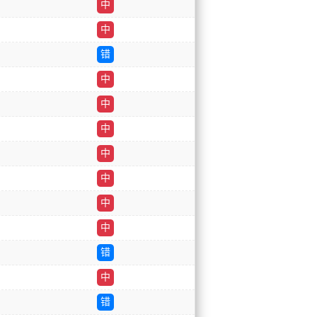
中
中
错
中
中
中
中
中
中
中
错
中
错