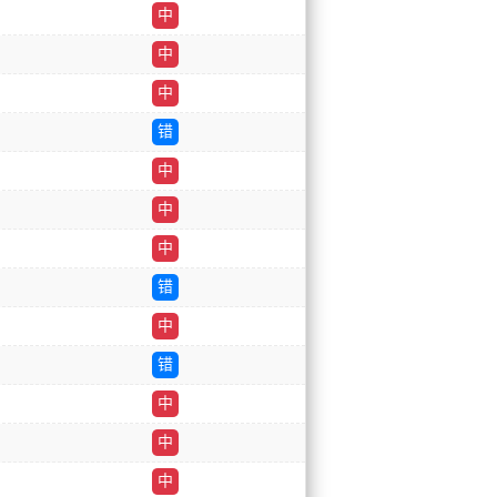
中
中
中
错
中
中
中
错
中
错
中
中
中