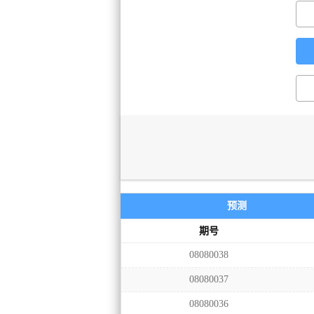
预测
期号
08080038
08080037
08080036