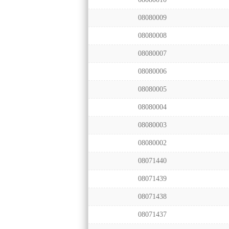
08080009
08080008
08080007
08080006
08080005
08080004
08080003
08080002
08071440
08071439
08071438
08071437